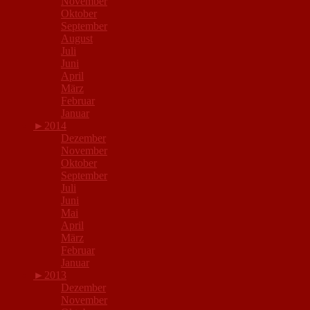
November
Oktober
September
August
Juli
Juni
April
März
Februar
Januar
►
2014
Dezember
November
Oktober
September
Juli
Juni
Mai
April
März
Februar
Januar
►
2013
Dezember
November