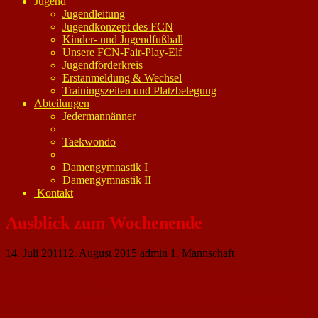
Jugend
Jugendleitung
Jugendkonzept des FCN
Kinder- und Jugendfußball
Unsere FCN-Fair-Play-Elf
Jugendförderkreis
Erstanmeldung & Wechsel
Trainingszeiten und Platzbelegung
Abteilungen
Jedermannänner
Taekwondo
Damengymnastik I
Damengymnastik II
Kontakt
Ausblick zum Wochenende
14. Juli 2011
12. August 2015
admin
1. Mannschaft
Am Wochenende stehen weitere Testspiele auf dem Programm. Unsere erste
Mannschaft fährt zum SV Klein-Winternheim. Anstoss bei dem
Tabellenfünften der abgelaufenen Bezirksklassensaison ist um 14 Uhr.