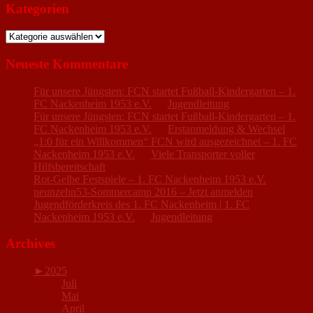
Kategorien
Kategorien
Neueste Kommentare
Für unsere Jüngsten: FCN startet Fußball-Kindergarten – 1.
FC Nackenheim 1953 e.V.
zu
Jugendleitung
Für unsere Jüngsten: FCN startet Fußball-Kindergarten – 1.
FC Nackenheim 1953 e.V.
zu
Erstanmeldung & Wechsel
„1:0 für ein Willkommen“ FCN wird ausgezeichnet – 1. FC
Nackenheim 1953 e.V.
zu
Viele Transporter voller
Hilfsbereitschaft
Rot-Gelbe Festspiele – 1. FC Nackenheim 1953 e.V.
zu
neunzehn53-Sommercamp 2016 – Jetzt anmelden
Jugendförderkreis des 1. FC Nackenheim | 1. FC
Nackenheim 1953 e.V.
zu
Jugendleitung
Archives
►
2025
Juli
Mai
April