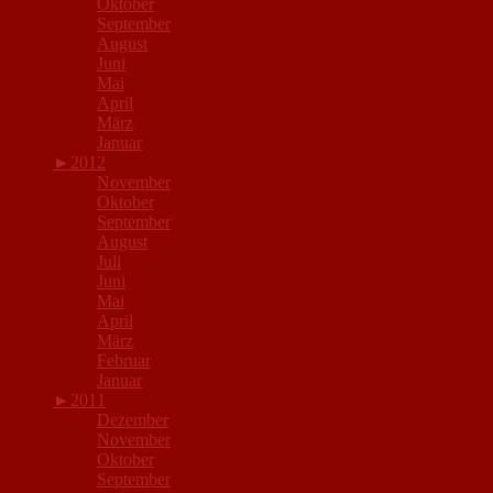
Oktober
September
August
Juni
Mai
April
März
Januar
►
2012
November
Oktober
September
August
Juli
Juni
Mai
April
März
Februar
Januar
►
2011
Dezember
November
Oktober
September