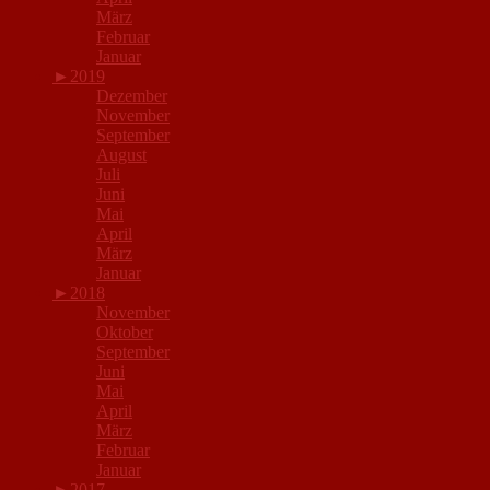
März
Februar
Januar
►
2019
Dezember
November
September
August
Juli
Juni
Mai
April
März
Januar
►
2018
November
Oktober
September
Juni
Mai
April
März
Februar
Januar
►
2017