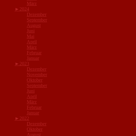
März
►
2024
Dezember
September
August
Juni
Mai
April
März
Februar
Januar
►
2023
Dezember
November
Oktober
September
Juni
April
März
Februar
Januar
►
2022
Dezember
Oktober
August