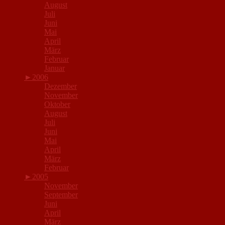
August
Juli
Juni
Mai
April
März
Februar
Januar
►
2006
Dezember
November
Oktober
August
Juli
Juni
Mai
April
März
Februar
►
2005
November
September
Juni
April
März