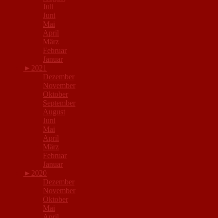
Juli
Juni
Mai
April
März
Februar
Januar
►
2021
Dezember
November
Oktober
September
August
Juni
Mai
April
März
Februar
Januar
►
2020
Dezember
November
Oktober
Mai
April