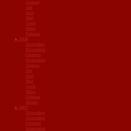
August
Juli
Juni
Mai
April
März
Februar
►
2008
Dezember
November
Oktober
September
August
Juli
Juni
Mai
April
März
Februar
Januar
►
2007
Dezember
November
Oktober
September