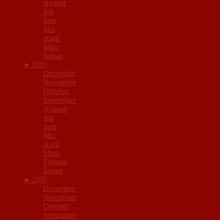
August
Juli
Juni
Mai
April
März
Januar
►
2010
Dezember
November
Oktober
September
August
Juli
Juni
Mai
April
März
Februar
Januar
►
2009
Dezember
November
Oktober
September