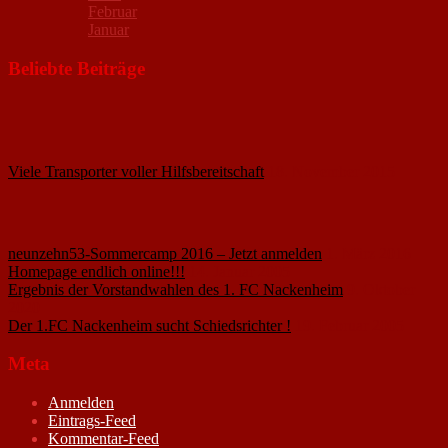
Februar
Januar
Beliebte Beiträge
Viele Transporter voller Hilfsbereitschaft
18. November 2015
neunzehn53-Sommercamp 2016 – Jetzt anmelden
1. März 2016
Homepage endlich online!!!
14. Januar 2005
Ergebnis der Vorstandwahlen des 1. FC Nackenheim
9. Oktober
2020
Der 1.FC Nackenheim sucht Schiedsrichter !
19. Februar 2005
Meta
Anmelden
Eintrags-Feed
Kommentar-Feed