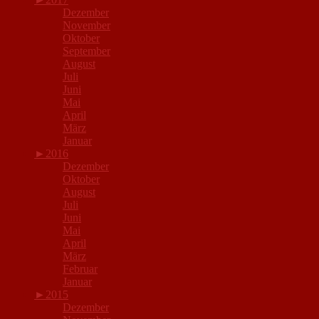
Dezember
November
Oktober
September
August
Juli
Juni
Mai
April
März
Januar
►
2016
Dezember
Oktober
August
Juli
Juni
Mai
April
März
Februar
Januar
►
2015
Dezember