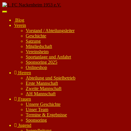
Skip
to
Toggle
main
navigation
Blog
content
Verein
Vorstand / Abteilungsleiter
Geschichte
Satzung
Mitgliedschaft
Vereinsheim
Sportanlage und Anfahrt
Sponsoring 2025
Onlineshop
Herren
Abteilung und Spielbetrieb
Erste Mannschaft
Zweite Mannschaft
AH Mannschaft
Frauen
Unsere Geschichte
Unser Team
Termine & Ergebnisse
Sponsoring
Jugend
Jugendleitung