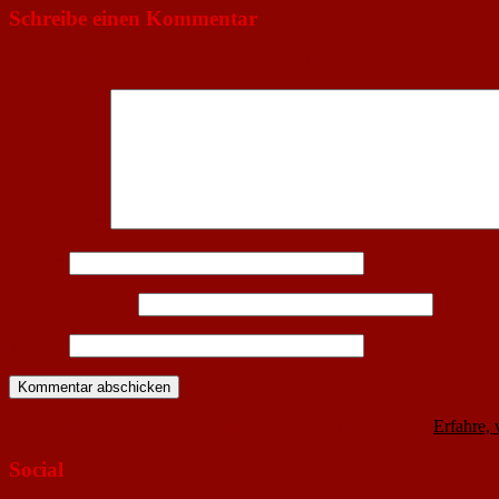
Schreibe einen Kommentar
Deine E-Mail-Adresse wird nicht veröffentlicht.
Erforderliche Felder 
Kommentar
*
Name
*
E-Mail-Adresse
*
Website
Diese Website verwendet Akismet, um Spam zu reduzieren.
Erfahre,
Social