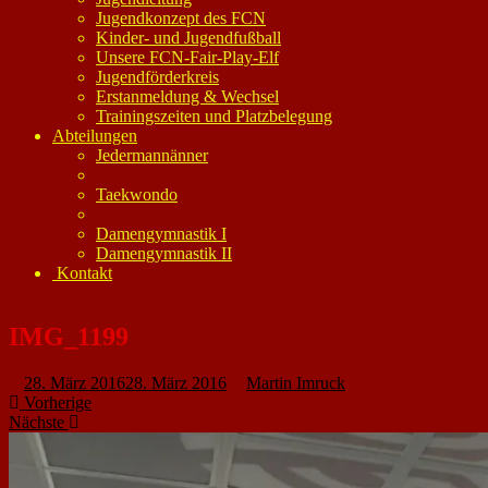
Jugendkonzept des FCN
Kinder- und Jugendfußball
Unsere FCN-Fair-Play-Elf
Jugendförderkreis
Erstanmeldung & Wechsel
Trainingszeiten und Platzbelegung
Abteilungen
Jedermannänner
Taekwondo
Damengymnastik I
Damengymnastik II
Kontakt
IMG_1199
28. März 2016
28. März 2016
Martin Imruck
Vorherige
Nächste