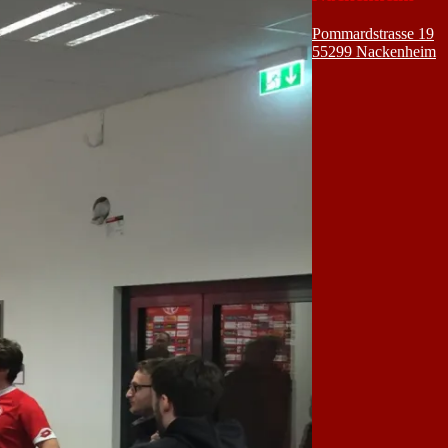
Pommardstrasse 19
55299 Nackenheim