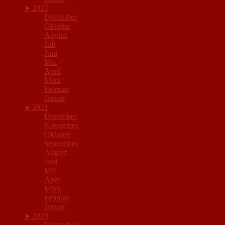
►
2022
Dezember
Oktober
August
Juli
Juni
Mai
April
März
Februar
Januar
►
2021
Dezember
November
Oktober
September
August
Juni
Mai
April
März
Februar
Januar
►
2020
Dezember