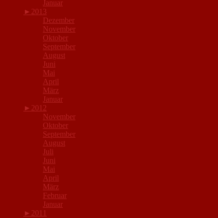
Januar
►
2013
Dezember
November
Oktober
September
August
Juni
Mai
April
März
Januar
►
2012
November
Oktober
September
August
Juli
Juni
Mai
April
März
Februar
Januar
►
2011