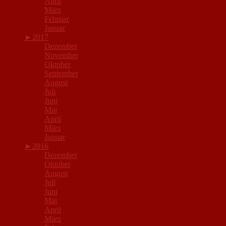
April
März
Februar
Januar
►
2017
Dezember
November
Oktober
September
August
Juli
Juni
Mai
April
März
Januar
►
2016
Dezember
Oktober
August
Juli
Juni
Mai
April
März