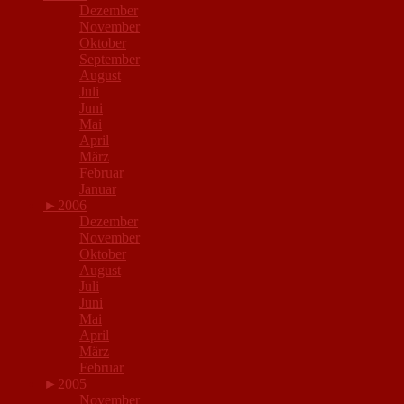
Dezember
November
Oktober
September
August
Juli
Juni
Mai
April
März
Februar
Januar
►
2006
Dezember
November
Oktober
August
Juli
Juni
Mai
April
März
Februar
►
2005
November