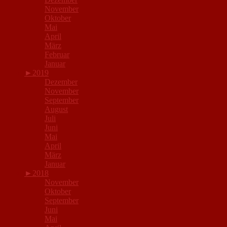
November
Oktober
Mai
April
März
Februar
Januar
►
2019
Dezember
November
September
August
Juli
Juni
Mai
April
März
Januar
►
2018
November
Oktober
September
Juni
Mai