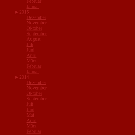
Februar
Januar
►
2015
Dezember
November
Oktober
September
August
Juli
Juni
April
März
Februar
Januar
►
2014
Dezember
November
Oktober
September
Juli
Juni
Mai
April
März
Februar