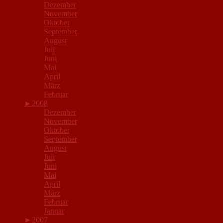
Dezember
November
Oktober
September
August
Juli
Juni
Mai
April
März
Februar
►
2008
Dezember
November
Oktober
September
August
Juli
Juni
Mai
April
März
Februar
Januar
►
2007