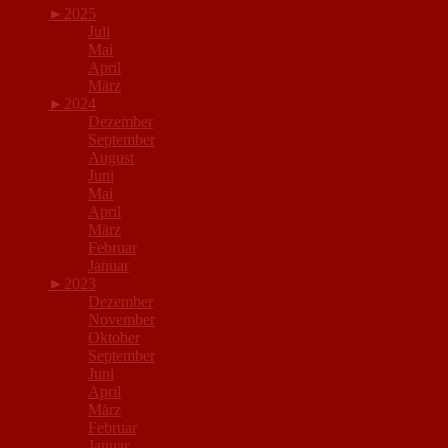
►
2025
Juli
Mai
April
März
►
2024
Dezember
September
August
Juni
Mai
April
März
Februar
Januar
►
2023
Dezember
November
Oktober
September
Juni
April
März
Februar
Januar