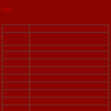
U14
Spielbeginn
Spielpaarung
Spielzeit : 1 x 10
Minuten ohne
Seitenwechsel
12:50
Nackenheim – Hahnheim
13:01
Westhofen – Monzernheim
13:12
Wörrstadt – Nackenheim
13:23
Hahnheim – Westhofen
13:34
Monzernheim – Wörrstadt
13:45
Nackenheim – Westhofen
13:56
Hahnheim – Monzernheim
14:07
Westhofen – Wörrstadt