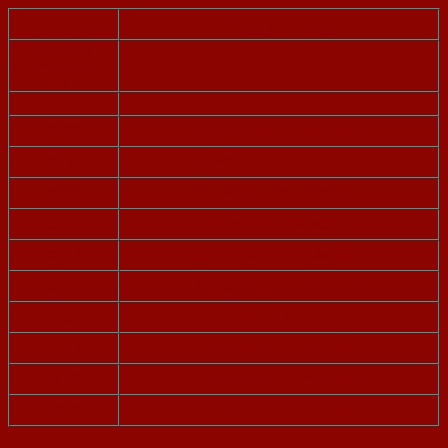
Spielbeginn
Spielpaarung
Spielzeit : 1 x 10
Minuten ohne
Seitenwechsel
09:00
Nackenheim – Oppenheim
09:11
Westhofen – Mog. Mainz
09:22
Grolsheim – Nackenheim
09:33
Oppenheim – Westhofen
09:44
Mog. Mainz – Grolsheim
09:55
Nackenheim – Westhofen
10:06
Oppenheim – Mog. Mainz
10:17
Westhofen – Grolsheim
10:28
Mog Mainz – Nackenheim
10:39
Grolsheim – Oppenheim