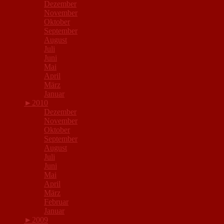
Dezember
November
Oktober
September
August
Juli
Juni
Mai
April
März
Januar
►
2010
Dezember
November
Oktober
September
August
Juli
Juni
Mai
April
März
Februar
Januar
►
2009