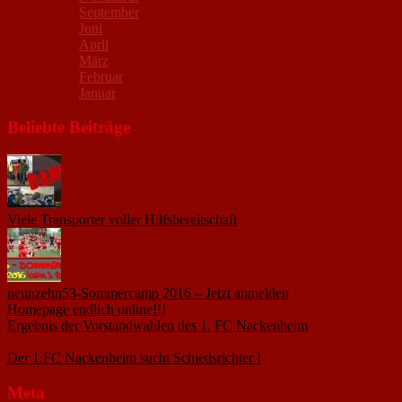
September
Juni
April
März
Februar
Januar
Beliebte Beiträge
Viele Transporter voller Hilfsbereitschaft
18. November 2015
neunzehn53-Sommercamp 2016 – Jetzt anmelden
1. März 2016
Homepage endlich online!!!
14. Januar 2005
Ergebnis der Vorstandwahlen des 1. FC Nackenheim
9. Oktober
2020
Der 1.FC Nackenheim sucht Schiedsrichter !
19. Februar 2005
Meta