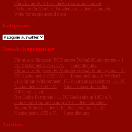
Patrick und FCN beschließen Zusammenarbeit
„Scheine für Vereine“ ist wieder da – Jetzt sammeln!
Write for us sponsored posts
Kategorien
Kategorien
Neueste Kommentare
Für unsere Jüngsten: FCN startet Fußball-Kindergarten – 1.
FC Nackenheim 1953 e.V.
zu
Jugendleitung
Für unsere Jüngsten: FCN startet Fußball-Kindergarten – 1.
FC Nackenheim 1953 e.V.
zu
Erstanmeldung & Wechsel
„1:0 für ein Willkommen“ FCN wird ausgezeichnet – 1. FC
Nackenheim 1953 e.V.
zu
Viele Transporter voller
Hilfsbereitschaft
Rot-Gelbe Festspiele – 1. FC Nackenheim 1953 e.V.
zu
neunzehn53-Sommercamp 2016 – Jetzt anmelden
Jugendförderkreis des 1. FC Nackenheim | 1. FC
Nackenheim 1953 e.V.
zu
Jugendleitung
Archives