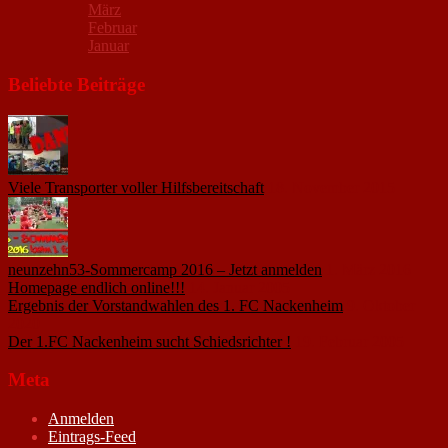
März
Februar
Januar
Beliebte Beiträge
Viele Transporter voller Hilfsbereitschaft
18. November 2015
neunzehn53-Sommercamp 2016 – Jetzt anmelden
1. März 2016
Homepage endlich online!!!
14. Januar 2005
Ergebnis der Vorstandwahlen des 1. FC Nackenheim
9. Oktober
2020
Der 1.FC Nackenheim sucht Schiedsrichter !
19. Februar 2005
Meta
Anmelden
Eintrags-Feed