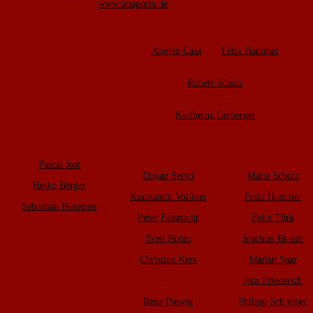
Foto: Rafael Kaletka –
www.imagoria.de
Trainer
Angelo Casa
und
Felix Hammer
Torwart-Trainer
Robert Scholz
Abteilungsleiter
Karlheinz Geiberger
Abwehr
Mittelfeld
Tor
Pascal Jost
Dogan Sertci
Malte Scholz
Heiko Berger
Konstantin Vollmer
Felix Hammer
Sebastian Hexemer
Peter Fassnacht
Felix Türk
Sven Böhm
Joachim Blaum
Christian Kerz
Marian Saar
Daniel Löw
Jens Friederich
Rene Piewig
Philipp Schreiber