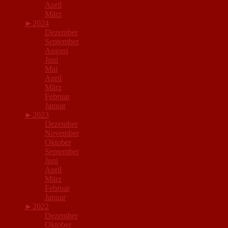
April
März
►
2024
Dezember
September
August
Juni
Mai
April
März
Februar
Januar
►
2023
Dezember
November
Oktober
September
Juni
April
März
Februar
Januar
►
2022
Dezember
Oktober