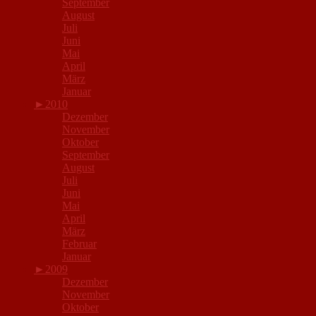
September
August
Juli
Juni
Mai
April
März
Januar
►
2010
Dezember
November
Oktober
September
August
Juli
Juni
Mai
April
März
Februar
Januar
►
2009
Dezember
November
Oktober