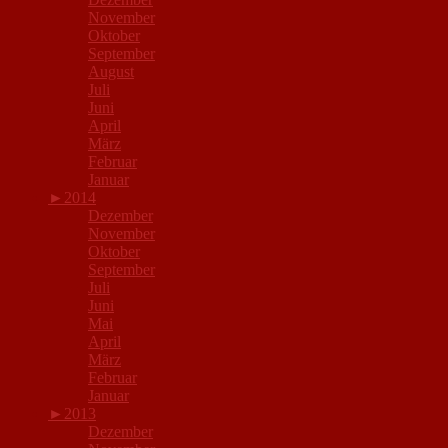
November
Oktober
September
August
Juli
Juni
April
März
Februar
Januar
►
2014
Dezember
November
Oktober
September
Juli
Juni
Mai
April
März
Februar
Januar
►
2013
Dezember