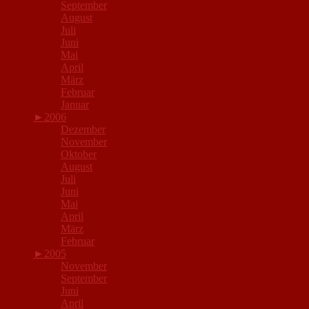
September
August
Juli
Juni
Mai
April
März
Februar
Januar
►
2006
Dezember
November
Oktober
August
Juli
Juni
Mai
April
März
Februar
►
2005
November
September
Juni
April