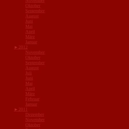
November
Oktober
September
August
Juni
Mai
April
März
Januar
►
2012
November
Oktober
September
August
Juli
Juni
Mai
April
März
Februar
Januar
►
2011
Dezember
November
Oktober