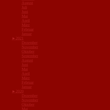
August
Juli
Juni
Mai
April
März
Februar
Januar
►
2021
Dezember
November
Oktober
September
August
Juni
Mai
April
März
Februar
Januar
►
2020
Dezember
November
Oktober
Mai