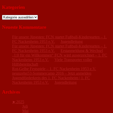
Kategorien
Kategorien
Neueste Kommentare
Für unsere Jüngsten: FCN startet Fußball-Kindergarten – 1.
FC Nackenheim 1953 e.V.
zu
Jugendleitung
Für unsere Jüngsten: FCN startet Fußball-Kindergarten – 1.
FC Nackenheim 1953 e.V.
zu
Erstanmeldung & Wechsel
„1:0 für ein Willkommen“ FCN wird ausgezeichnet – 1. FC
Nackenheim 1953 e.V.
zu
Viele Transporter voller
Hilfsbereitschaft
Rot-Gelbe Festspiele – 1. FC Nackenheim 1953 e.V.
zu
neunzehn53-Sommercamp 2016 – Jetzt anmelden
Jugendförderkreis des 1. FC Nackenheim | 1. FC
Nackenheim 1953 e.V.
zu
Jugendleitung
Archives
►
2025
Juli
Mai