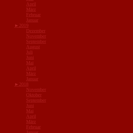
April
März
Februar
Januar
►
2019
Dezember
November
September
August
Juli
Juni
Mai
April
März
Januar
►
2018
November
Oktober
September
Juni
Mai
April
März
Februar
Januar