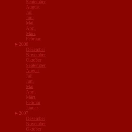
September
August
Juli
Juni
Mai
April
März
Februar
►
2008
Dezember
November
Oktober
September
August
Juli
Juni
Mai
April
März
Februar
Januar
►
2007
Dezember
November
Oktober