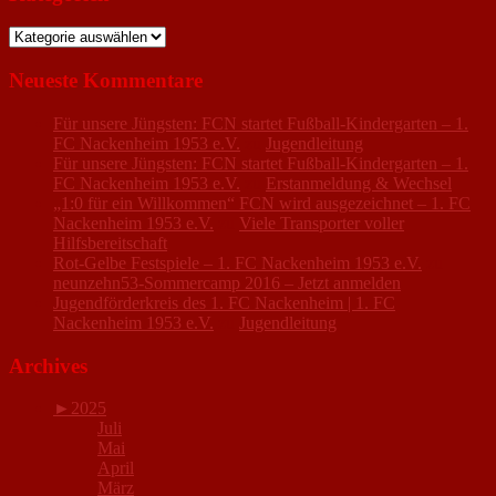
Kategorien
Neueste Kommentare
Für unsere Jüngsten: FCN startet Fußball-Kindergarten – 1.
FC Nackenheim 1953 e.V.
zu
Jugendleitung
Für unsere Jüngsten: FCN startet Fußball-Kindergarten – 1.
FC Nackenheim 1953 e.V.
zu
Erstanmeldung & Wechsel
„1:0 für ein Willkommen“ FCN wird ausgezeichnet – 1. FC
Nackenheim 1953 e.V.
zu
Viele Transporter voller
Hilfsbereitschaft
Rot-Gelbe Festspiele – 1. FC Nackenheim 1953 e.V.
zu
neunzehn53-Sommercamp 2016 – Jetzt anmelden
Jugendförderkreis des 1. FC Nackenheim | 1. FC
Nackenheim 1953 e.V.
zu
Jugendleitung
Archives
►
2025
Juli
Mai
April
März