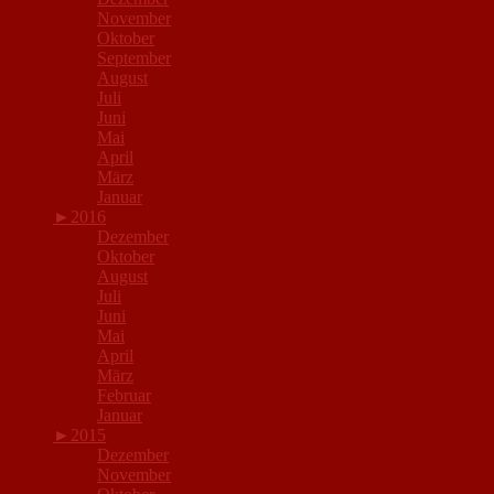
November
Oktober
September
August
Juli
Juni
Mai
April
März
Januar
►
2016
Dezember
Oktober
August
Juli
Juni
Mai
April
März
Februar
Januar
►
2015
Dezember
November