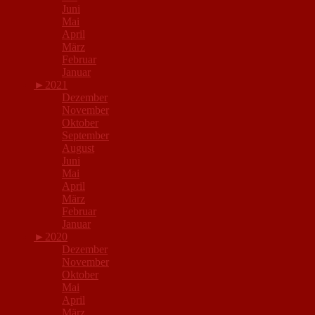
Juni
Mai
April
März
Februar
Januar
►
2021
Dezember
November
Oktober
September
August
Juni
Mai
April
März
Februar
Januar
►
2020
Dezember
November
Oktober
Mai
April
März