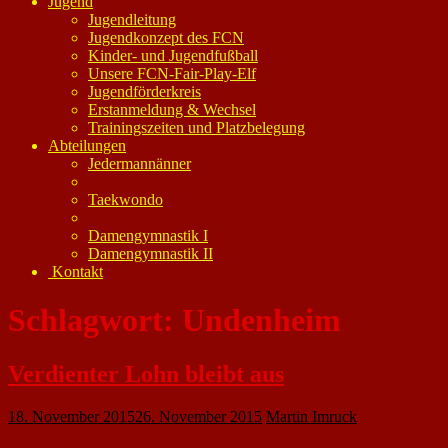
Jugend
Jugendleitung
Jugendkonzept des FCN
Kinder- und Jugendfußball
Unsere FCN-Fair-Play-Elf
Jugendförderkreis
Erstanmeldung & Wechsel
Trainingszeiten und Platzbelegung
Abteilungen
Jedermannänner
Taekwondo
Damengymnastik I
Damengymnastik II
Kontakt
Schlagwort:
Undenheim
Verdienter Lohn bleibt aus
18. November 2015
26. November 2015
Martin Imruck
Und wieder mussten die D2-Junioren des FC Nackenheim das Spielfeld mit