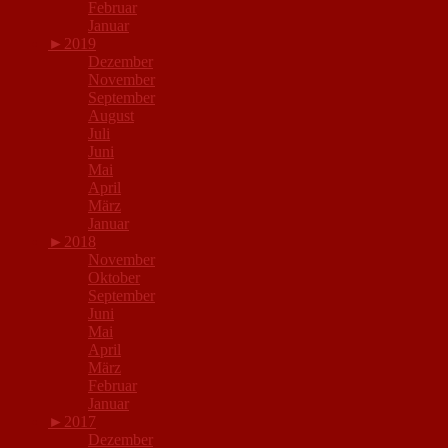
Februar
Januar
►
2019
Dezember
November
September
August
Juli
Juni
Mai
April
März
Januar
►
2018
November
Oktober
September
Juni
Mai
April
März
Februar
Januar
►
2017
Dezember