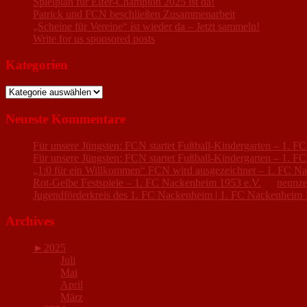
Spielplan für Elfer-Champion 2025 ist da!
Patrick und FCN beschließen Zusammenarbeit
„Scheine für Vereine“ ist wieder da – Jetzt sammeln!
Write for us sponsored posts
Kategorien
Kategorien
Neueste Kommentare
Für unsere Jüngsten: FCN startet Fußball-Kindergarten – 1. 
Für unsere Jüngsten: FCN startet Fußball-Kindergarten – 1. 
„1:0 für ein Willkommen“ FCN wird ausgezeichnet – 1. FC N
Rot-Gelbe Festspiele – 1. FC Nackenheim 1953 e.V.
zu
neunze
Jugendförderkreis des 1. FC Nackenheim | 1. FC Nackenheim 
Archives
►
2025
Juli
Mai
April
März