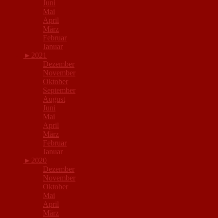
Juni
Mai
April
März
Februar
Januar
►
2021
Dezember
November
Oktober
September
August
Juni
Mai
April
März
Februar
Januar
►
2020
Dezember
November
Oktober
Mai
April
März