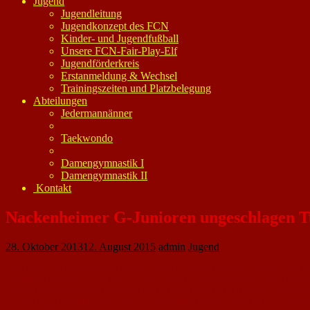
Jugend
Jugendleitung
Jugendkonzept des FCN
Kinder- und Jugendfußball
Unsere FCN-Fair-Play-Elf
Jugendförderkreis
Erstanmeldung & Wechsel
Trainingszeiten und Platzbelegung
Abteilungen
Jedermannänner
Taekwondo
Damengymnastik I
Damengymnastik II
Kontakt
Nackenheimer G-Junioren ungeschlagen T
28. Oktober 2013
12. August 2015
admin
Jugend
Die Nackenheimer Bambinis konnten auch in Gonsenheim das Turnier gewin
Mit einem knappen 1:0 Erfolg ist die Truppe ins Turnier gestartet. Younis Ma
10 Sekunden vor Abpfiff das 1:0 für Nackenheim. Ein glücklicher, aber verdi
Im 2.Spiel ging es gegen Angstgegner Gonsenheim. Hier wurde ein 0:0 erkäm