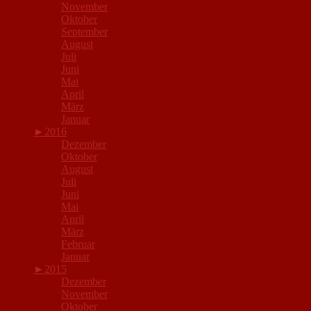
November
Oktober
September
August
Juli
Juni
Mai
April
März
Januar
►
2016
Dezember
Oktober
August
Juli
Juni
Mai
April
März
Februar
Januar
►
2015
Dezember
November
Oktober