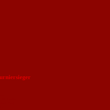
urniersieger
nen.
mis erzielte
enter Sieg.
pft.