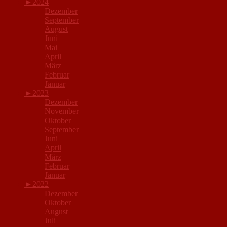
►
2024
Dezember
September
August
Juni
Mai
April
März
Februar
Januar
►
2023
Dezember
November
Oktober
September
Juni
April
März
Februar
Januar
►
2022
Dezember
Oktober
August
Juli