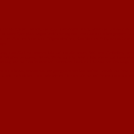
icht nur sportliche Themen, die 2022 überwiegen. Auch, wenn die Corona-Pande
ist unser Sportplatz wegen Verklumpung des Granulats nun schon gesperrt. Zu
 Der Plan des Sportplatz-Trägers sieht vor, dass bis zum Frühjahr das Granu
lgen.
nung, dass 2023 ein besseres Jahr auf uns alle wartet. Mit mehr Freiheiten, m
bei allen bedanken, die den Verein auch in diesem Jahr wieder auf irgendeine 
tützung und die Gastfreundschaft bedanken! Dank euch konnte der Trainings- un
n ein schönes, erholsames und gesegnetes Weihnachtsfest! Genießt die freie Z
a seid euch sicher – sind wir wieder für euch alle da und freuen uns schon se