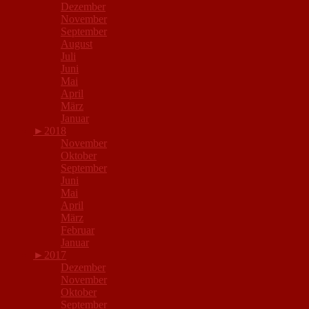
Dezember
November
September
August
Juli
Juni
Mai
April
März
Januar
►
2018
November
Oktober
September
Juni
Mai
April
März
Februar
Januar
►
2017
Dezember
November
Oktober
September