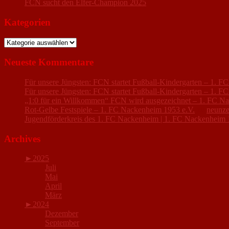
FCN sucht den Elfer-Champion 2025
Kategorien
Kategorien
Neueste Kommentare
Für unsere Jüngsten: FCN startet Fußball-Kindergarten – 1. 
Für unsere Jüngsten: FCN startet Fußball-Kindergarten – 1. 
„1:0 für ein Willkommen“ FCN wird ausgezeichnet – 1. FC N
Rot-Gelbe Festspiele – 1. FC Nackenheim 1953 e.V.
zu
neunze
Jugendförderkreis des 1. FC Nackenheim | 1. FC Nackenheim 
Archives
►
2025
Juli
Mai
April
März
►
2024
Dezember
September