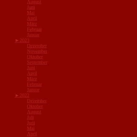
August
Juni
Mai
April
März
Februar
Januar
►
2023
Dezember
November
Oktober
September
Juni
April
März
Februar
Januar
►
2022
Dezember
Oktober
August
Juli
Juni
Mai
April