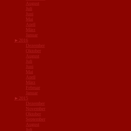
August
Juli
Juni
Mai
April
März
Januar
►
2016
Dezember
Oktober
August
Juli
Juni
Mai
April
März
Februar
Januar
►
2015
Dezember
November
Oktober
September
August
Juli