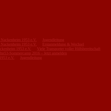
FC Nackenheim 1953 e.V.
zu
Jugendleitung
FC Nackenheim 1953 e.V.
zu
Erstanmeldung & Wechsel
ackenheim 1953 e.V.
zu
Viele Transporter voller Hilfsbereitschaft
hn53-Sommercamp 2016 – Jetzt anmelden
1953 e.V.
zu
Jugendleitung