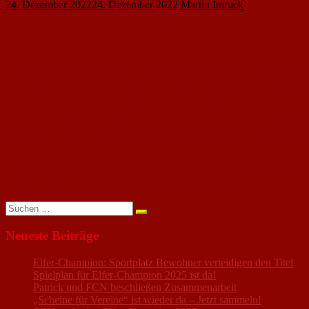
24. Dezember 2022
24. Dezember 2022
Martin Imruck
Liebe FCler*innen,
ein weiteres Jahr neigt sich dem Ende entgegen und wieder sind es leider n
sorgte doch der Hitzesommer für schwerwiegende Auswirkungen. Seit August 
die niedrigen Temperaturen den Schmelzvorgang zum Erliegen gebracht haben.
Nachgang könnte die erneute Freigabe für den Trainings- und Spielbetrieb fo
Was von diesem durchaus chaotischen Jahr bleibt, ist wieder einmal die Hoff
Jahresbeginn/-ende. An dieser Stelle möchten wir uns noch im Namen des FCN 
stehen. Auch bei allen umliegenden Vereinen möchten wir uns für die Unters
Wir wünschen allen Sportfreunden sowie allen FCler*innen und euren Familie
und den Akku nach einem kräftezehrenden Jahr wieder aufzuladen. In 2023 – d
neue Jahr – möge es ein glückliches und gesundes werden!
Suchen
nach:
Neueste Beiträge
Elfer-Champion: Sportplatz Bewohner verteidigen den Titel
Spielplan für Elfer-Champion 2025 ist da!
Patrick und FCN beschließen Zusammenarbeit
„Scheine für Vereine“ ist wieder da – Jetzt sammeln!