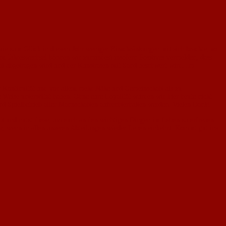
mie zum Glück in diesem Jahr weniger Einschränkungen mit sich brachte, so
m Jahreswechsel können wir zumindest insofern Positives vermelden, dass
lat abgetragen wird und der Kunstrasen mit Sand beschwert wird. Im
ehr Kontinuität und vor allem mehr Nähe und Gemeinschaft als zu
Weise unterstützt haben. Ohne eure Loyalität würden wir hier heute nicht
d Spielbetrieb aller Mannschaften aufrechterhalten werden. Vielen Dank!
eit und nutzt diese, um euch an den wichtigen Dingen im Leben zu erfreuen
hr, wenn in allen unseren Abteilungen wieder Leben einkehrt. Kommt gut ins