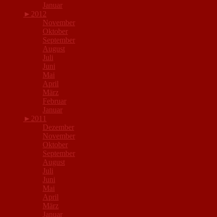
Januar
►
2012
November
Oktober
September
August
Juli
Juni
Mai
April
März
Februar
Januar
►
2011
Dezember
November
Oktober
September
August
Juli
Juni
Mai
April
März
Januar