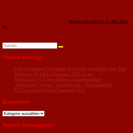
Am Samstag, den 6. Juli 2024 laden wir euch herzlich dazu ein, ab 10 Uhr
beim Jedermannturnier des 1. FC Nackenheim und von lyfes einen schönen
Tag mit uns zu verbringen. Gespielt wird auf Kleinfeld (Sieben-gegen-
Sieben), pro Spiel jeweils 15 Minuten.
Meldet euch bitte bis 31. Mai 2024
an.
Gesucht werden 16 Teams, welche in 4 Gruppen gegeneinander
antreten. Nach Abschluss unseres Turniers besteht zudem die Möglichkeit,
gemeinsam die beiden Viertelfinals der Europameisterschaft zu schauen.
Suchen
nach:
Neueste Beiträge
Elfer-Champion: Sportplatz Bewohner verteidigen den Titel
Spielplan für Elfer-Champion 2025 ist da!
Patrick und FCN beschließen Zusammenarbeit
„Scheine für Vereine“ ist wieder da – Jetzt sammeln!
FCN sucht den Elfer-Champion 2025
Kategorien
Kategorien
Neueste Kommentare