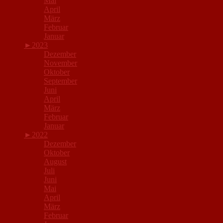
Mai
April
März
Februar
Januar
►
2023
Dezember
November
Oktober
September
Juni
April
März
Februar
Januar
►
2022
Dezember
Oktober
August
Juli
Juni
Mai
April
März
Februar