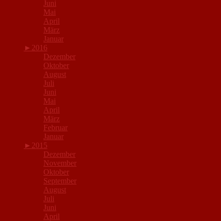
Juni
Mai
April
März
Januar
►
2016
Dezember
Oktober
August
Juli
Juni
Mai
April
März
Februar
Januar
►
2015
Dezember
November
Oktober
September
August
Juli
Juni
April