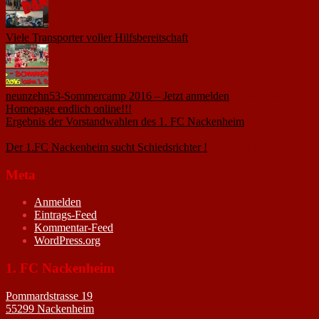
Viele Transporter voller Hilfsbereitschaft
18. November 2015
neunzehn53-Sommercamp 2016 – Jetzt anmelden
1. März 2016
Homepage endlich online!!!
14. Januar 2005
Ergebnis der Vorstandwahlen des 1. FC Nackenheim
9. Oktober
2020
Der 1.FC Nackenheim sucht Schiedsrichter !
19. Februar 2005
Meta
Anmelden
Eintrags-Feed
Kommentar-Feed
WordPress.org
1. FC Nackenheim
Pommardstrasse 19
55299 Nackenheim