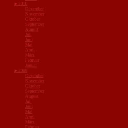
►
2010
Dezember
November
Oktober
September
August
Juli
Juni
Mai
April
März
Februar
Januar
►
2009
Dezember
November
Oktober
September
August
Juli
Juni
Mai
April
März
Februar