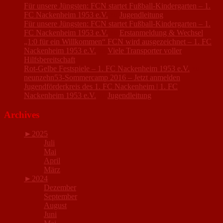
Für unsere Jüngsten: FCN startet Fußball-Kindergarten – 1.
FC Nackenheim 1953 e.V.
zu
Jugendleitung
Für unsere Jüngsten: FCN startet Fußball-Kindergarten – 1.
FC Nackenheim 1953 e.V.
zu
Erstanmeldung & Wechsel
„1:0 für ein Willkommen“ FCN wird ausgezeichnet – 1. FC
Nackenheim 1953 e.V.
zu
Viele Transporter voller
Hilfsbereitschaft
Rot-Gelbe Festspiele – 1. FC Nackenheim 1953 e.V.
zu
neunzehn53-Sommercamp 2016 – Jetzt anmelden
Jugendförderkreis des 1. FC Nackenheim | 1. FC
Nackenheim 1953 e.V.
zu
Jugendleitung
Archives
►
2025
Juli
Mai
April
März
►
2024
Dezember
September
August
Juni