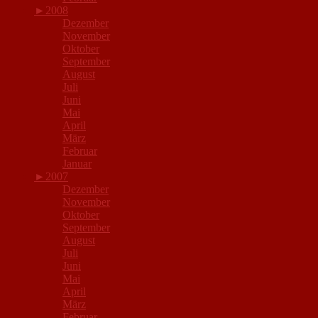
►
2008
Dezember
November
Oktober
September
August
Juli
Juni
Mai
April
März
Februar
Januar
►
2007
Dezember
November
Oktober
September
August
Juli
Juni
Mai
April
März
Februar