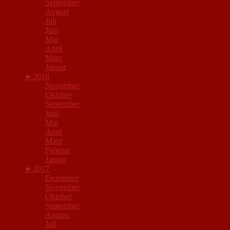
September
August
Juli
Juni
Mai
April
März
Januar
►
2018
November
Oktober
September
Juni
Mai
April
März
Februar
Januar
►
2017
Dezember
November
Oktober
September
August
Juli