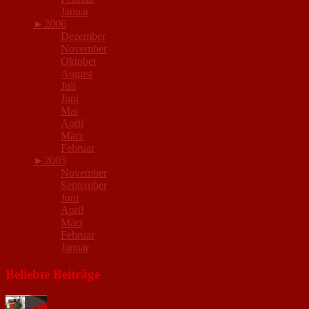
Januar
►
2006
Dezember
November
Oktober
August
Juli
Juni
Mai
April
März
Februar
►
2005
November
September
Juni
April
März
Februar
Januar
Beliebte Beiträge