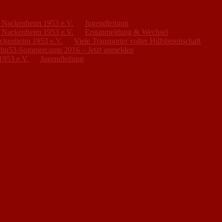
FC Nackenheim 1953 e.V.
zu
Jugendleitung
FC Nackenheim 1953 e.V.
zu
Erstanmeldung & Wechsel
ackenheim 1953 e.V.
zu
Viele Transporter voller Hilfsbereitschaft
hn53-Sommercamp 2016 – Jetzt anmelden
1953 e.V.
zu
Jugendleitung