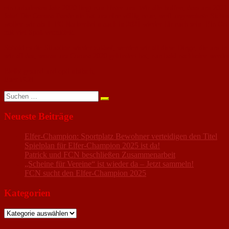
ein turbulentes Jahr 2020 liegt nun hinter uns. Wir alle hoffen, dass uns 2
Jahr! Die Corona-Pandemie hat uns eine völlig neue, weil ungewohnte Sicht
wollen wir als 1. FC Nackenheim auch in 2021 wieder für euch sein. Ein O
mit viel Spaß vermittelt.
Sobald es die Situation wieder zulässt, werden wir all diese Dinge, die uns 
wir all das, woran uns Corona 2020 gehindert hat, nun bald nachholen werden
Bleibt gesund und optimistisch,
Euer FCN
Suchen
nach:
Neueste Beiträge
Elfer-Champion: Sportplatz Bewohner verteidigen den Titel
Spielplan für Elfer-Champion 2025 ist da!
Patrick und FCN beschließen Zusammenarbeit
„Scheine für Vereine“ ist wieder da – Jetzt sammeln!
FCN sucht den Elfer-Champion 2025
Kategorien
Kategorien