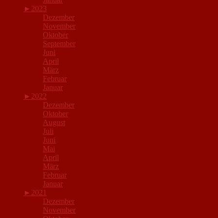
►
2023
Dezember
November
Oktober
September
Juni
April
März
Februar
Januar
►
2022
Dezember
Oktober
August
Juli
Juni
Mai
April
März
Februar
Januar
►
2021
Dezember
November