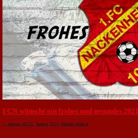
FCN wünscht ein frohes und gesundes 202
1. Januar 2021
1. Januar 2021
Martin Imruck
Liebe Nackenheimer, liebe FCler, liebe Sportfreunde,