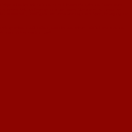
sem Wege wünschen wir euch und euren Liebsten ein gutes und frohes neues
r schweren Zeit das Beste gemacht und waren füreinander da. Genau das
ie Freundschaft, Geselligkeit und Verantwortung durch Sport, Bewegung und
en wir gemeinsam optimistisch, dass dies bald wieder möglich sein wird und
s dahin alles erdenklich Gute!