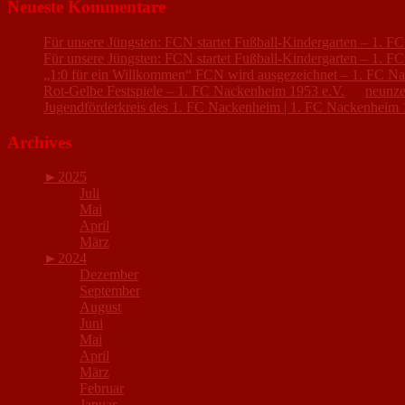
Neueste Kommentare
Für unsere Jüngsten: FCN startet Fußball-Kindergarten – 1. 
Für unsere Jüngsten: FCN startet Fußball-Kindergarten – 1. 
„1:0 für ein Willkommen“ FCN wird ausgezeichnet – 1. FC N
Rot-Gelbe Festspiele – 1. FC Nackenheim 1953 e.V.
zu
neunze
Jugendförderkreis des 1. FC Nackenheim | 1. FC Nackenheim 
Archives
►
2025
Juli
Mai
April
März
►
2024
Dezember
September
August
Juni
Mai
April
März
Februar
Januar