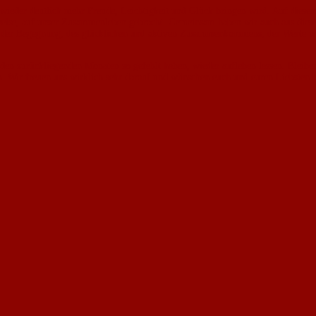
021 wieder deutlich mehr Freude, Leichtigkeit und Glück bringen wird. Auf die
weise, auf unser Zusammenleben gebracht. Gemeinsam haben wir auch aus diese
rt der Begegnung, des glücklichen und aktiven Zusammenkommens, der Werte w
in den zurückliegenden Monaten so gefehlt haben, wieder aufleben lassen. Bleib
. Wir freuen uns wirklich sehr darauf und wünschen euch und euren Liebsten bi