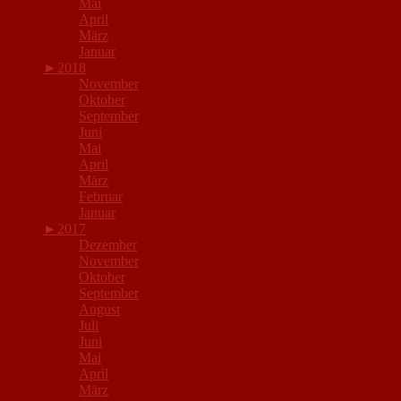
Mai
April
März
Januar
►
2018
November
Oktober
September
Juni
Mai
April
März
Februar
Januar
►
2017
Dezember
November
Oktober
September
August
Juli
Juni
Mai
April
März