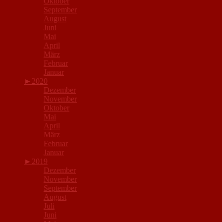
Oktober
September
August
Juni
Mai
April
März
Februar
Januar
►
2020
Dezember
November
Oktober
Mai
April
März
Februar
Januar
►
2019
Dezember
November
September
August
Juli
Juni