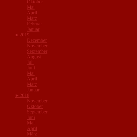
Oktober
Mai
April
März
Februar
Januar
►
2019
Dezember
November
September
August
Juli
Juni
Mai
April
März
Januar
►
2018
November
Oktober
September
Juni
Mai
April
März