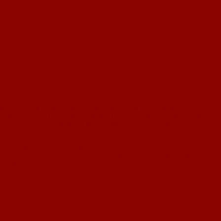
mie zum Glück in diesem Jahr weniger Einschränkungen mit sich brachte, so
m Jahreswechsel können wir zumindest insofern Positives vermelden, dass
lat abgetragen wird und der Kunstrasen mit Sand beschwert wird. Im
ehr Kontinuität und vor allem mehr Nähe und Gemeinschaft als zu
Weise unterstützt haben. Ohne eure Loyalität würden wir hier heute nicht
d Spielbetrieb aller Mannschaften aufrechterhalten werden. Vielen Dank!
eit und nutzt diese, um euch an den wichtigen Dingen im Leben zu erfreuen
hr, wenn in allen unseren Abteilungen wieder Leben einkehrt. Kommt gut ins