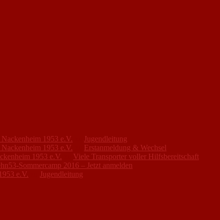
FC Nackenheim 1953 e.V.
zu
Jugendleitung
FC Nackenheim 1953 e.V.
zu
Erstanmeldung & Wechsel
ackenheim 1953 e.V.
zu
Viele Transporter voller Hilfsbereitschaft
hn53-Sommercamp 2016 – Jetzt anmelden
1953 e.V.
zu
Jugendleitung