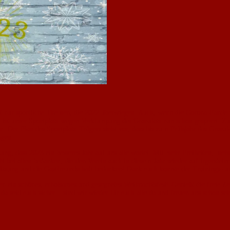
icht nur sportliche Themen, die 2022 überwiegen. Auch, wenn die Corona-Pande
ist unser Sportplatz wegen Verklumpung des Granulats nun schon gesperrt. Zu
 Der Plan des Sportplatz-Trägers sieht vor, dass bis zum Frühjahr das Granu
lgen.
nung, dass 2023 ein besseres Jahr auf uns alle wartet. Mit mehr Freiheiten, m
bei allen bedanken, die den Verein auch in diesem Jahr wieder auf irgendeine 
tützung und die Gastfreundschaft bedanken! Dank euch konnte der Trainings- un
n ein schönes, erholsames und gesegnetes Weihnachtsfest! Genießt die freie Z
a seid euch sicher – sind wir wieder für euch alle da und freuen uns schon se