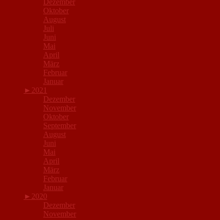
Dezember
Oktober
August
Juli
Juni
Mai
April
März
Februar
Januar
►
2021
Dezember
November
Oktober
September
August
Juni
Mai
April
März
Februar
Januar
►
2020
Dezember
November