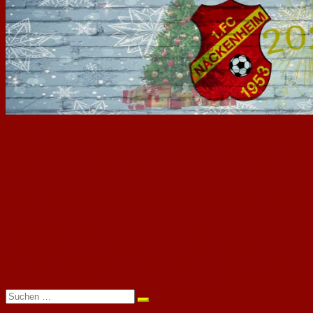
Liebe FCler*innen,
ein weiteres Jahr neigt sich dem Ende entgegen und wieder sind es leider n
sorgte doch der Hitzesommer für schwerwiegende Auswirkungen. Seit August 
die niedrigen Temperaturen den Schmelzvorgang zum Erliegen gebracht haben.
Nachgang könnte die erneute Freigabe für den Trainings- und Spielbetrieb fo
Was von diesem durchaus chaotischen Jahr bleibt, ist wieder einmal die Hoff
Jahresbeginn/-ende. An dieser Stelle möchten wir uns noch im Namen des FCN 
stehen. Auch bei allen umliegenden Vereinen möchten wir uns für die Unters
Wir wünschen allen Sportfreunden sowie allen FCler*innen und euren Familie
und den Akku nach einem kräftezehrenden Jahr wieder aufzuladen. In 2023 – d
neue Jahr – möge es ein glückliches und gesundes werden!
Suchen
nach: