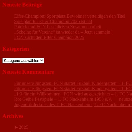
Neueste Beiträge
Elfer-Champion: Sportplatz Bewohner verteidigen den Titel
Spielplan für Elfer-Champion 2025 ist da!
Patrick und FCN beschließen Zusammenarbeit
„Scheine für Vereine“ ist wieder da – Jetzt sammeln!
FCN sucht den Elfer-Champion 2025
Kategorien
Kategorien
Neueste Kommentare
Für unsere Jüngsten: FCN startet Fußball-Kindergarten – 1. 
Für unsere Jüngsten: FCN startet Fußball-Kindergarten – 1. 
„1:0 für ein Willkommen“ FCN wird ausgezeichnet – 1. FC N
Rot-Gelbe Festspiele – 1. FC Nackenheim 1953 e.V.
zu
neunze
Jugendförderkreis des 1. FC Nackenheim | 1. FC Nackenheim 
Archives
►
2025