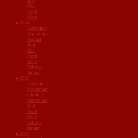
Juli
Mai
April
März
►
2024
Dezember
September
August
Juni
Mai
April
März
Februar
Januar
►
2023
Dezember
November
Oktober
September
Juni
April
März
Februar
Januar
►
2022