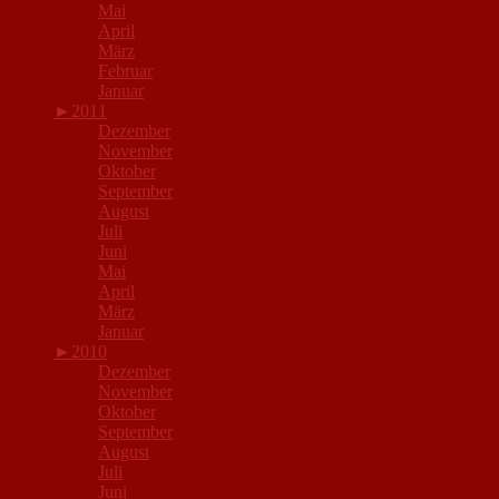
Mai
April
März
Februar
Januar
►
2011
Dezember
November
Oktober
September
August
Juli
Juni
Mai
April
März
Januar
►
2010
Dezember
November
Oktober
September
August
Juli
Juni