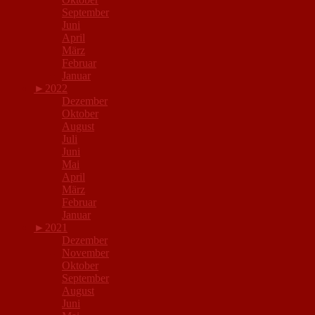
September
Juni
April
März
Februar
Januar
►
2022
Dezember
Oktober
August
Juli
Juni
Mai
April
März
Februar
Januar
►
2021
Dezember
November
Oktober
September
August
Juni