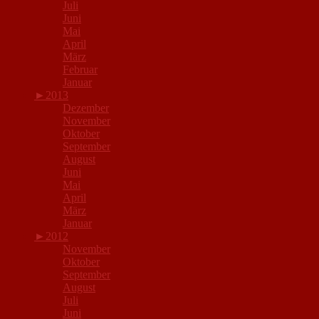
Juli
Juni
Mai
April
März
Februar
Januar
►
2013
Dezember
November
Oktober
September
August
Juni
Mai
April
März
Januar
►
2012
November
Oktober
September
August
Juli
Juni