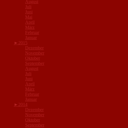
August
Juli
Juni
Mai
April
März
Februar
Januar
►
2015
Dezember
November
Oktober
September
August
Juli
Juni
April
März
Februar
Januar
►
2014
Dezember
November
Oktober
September