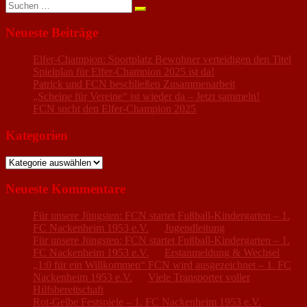
Suchen
nach:
Neueste Beiträge
Elfer-Champion: Sportplatz Bewohner verteidigen den Titel
Spielplan für Elfer-Champion 2025 ist da!
Patrick und FCN beschließen Zusammenarbeit
„Scheine für Vereine“ ist wieder da – Jetzt sammeln!
FCN sucht den Elfer-Champion 2025
Kategorien
Kategorien
Neueste Kommentare
Für unsere Jüngsten: FCN startet Fußball-Kindergarten – 1.
FC Nackenheim 1953 e.V.
zu
Jugendleitung
Für unsere Jüngsten: FCN startet Fußball-Kindergarten – 1.
FC Nackenheim 1953 e.V.
zu
Erstanmeldung & Wechsel
„1:0 für ein Willkommen“ FCN wird ausgezeichnet – 1. FC
Nackenheim 1953 e.V.
zu
Viele Transporter voller
Hilfsbereitschaft
Rot-Gelbe Festspiele – 1. FC Nackenheim 1953 e.V.
zu