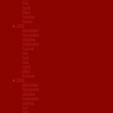
Mai
April
März
Februar
Januar
►
2009
Dezember
November
Oktober
September
August
Juli
Juni
Mai
April
März
Februar
►
2008
Dezember
November
Oktober
September
August
Juli
Juni