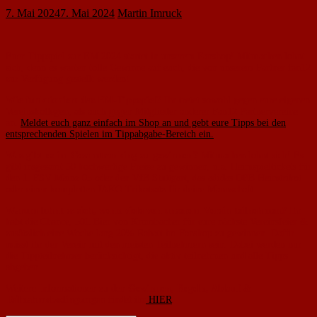
7. Mai 2024
7. Mai 2024
Martin Imruck
Euer Tippspiel zur EM 2024 startet in unserem Fanshop! Mitmachen lohnt
sich, denn es warten tolle Gewinne auf euch, die von unserem Partner fan12
zur Verfügung gestellt werden!
Wie funktioniert das EM-Tippspiel?
Ihr tretet sowohl gegen eure eigenen
Vereinskollegen, als auch gegen Mitglieder anderer Fan12 Partnervereine
an.
Meldet euch ganz einfach im Shop an und gebt eure Tipps bei den
entsprechenden Spielen im Tippabgabe-Bereich ein.
Was gibt es im Gesamtranking zu gewinnen?
Mitmachen lohnt sich! Es
gibt insgesamt 50 hochwertige Preise zu gewinnen, u.a. Heimspieltickets für
den 1. FSV Mainz 05 oder den VfB Stuttgart, das adidas DFB Heimtrikot
oder einen kompletten JAKO Trikotsatz für deine Mannschaft.
Warum lohnt es sich, wenn viele von unserem Verein teilnehmen?
Ihr
habt die Chance, 50L Bier von Krombacher für eure nächste Vereinsfeier &
zusätzlich eine Woche lang 20% Rabatt im Fanshop zu gewinnen. Dafür
müsst ihr der Verein mit den meisten Teilnehmern sein. Dabei werden nur
die Tippteilnehmer berücksichtigt, die aktiv teilnehmen und alle Tipps
abgeben.
Weitere Informationen zu den
Gewinnen, Regeln, Ablauf &
Teilnahmebedingungen
findet ihr
HIER