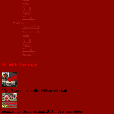
Mai
April
März
Februar
►
2005
November
September
Juni
April
März
Februar
Januar
Beliebte Beiträge
Viele Transporter voller Hilfsbereitschaft
18. November 2015
neunzehn53-Sommercamp 2016 – Jetzt anmelden
1. März 2016