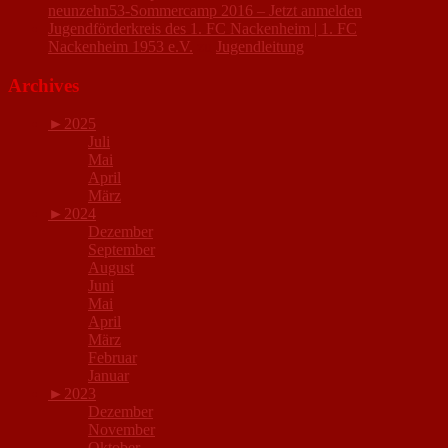
neunzehn53-Sommercamp 2016 – Jetzt anmelden
Jugendförderkreis des 1. FC Nackenheim | 1. FC
Nackenheim 1953 e.V.
zu
Jugendleitung
Archives
►
2025
Juli
Mai
April
März
►
2024
Dezember
September
August
Juni
Mai
April
März
Februar
Januar
►
2023
Dezember
November
Oktober