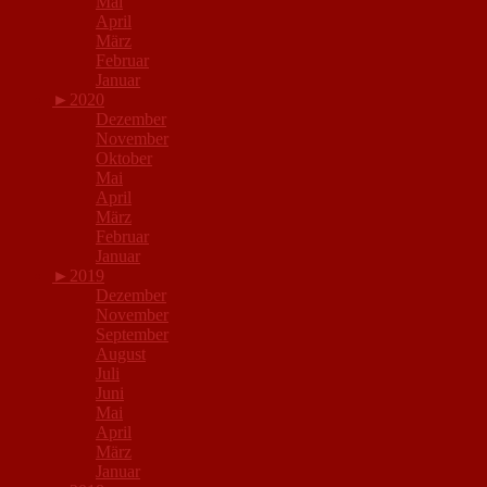
Mai
April
März
Februar
Januar
►
2020
Dezember
November
Oktober
Mai
April
März
Februar
Januar
►
2019
Dezember
November
September
August
Juli
Juni
Mai
April
März
Januar