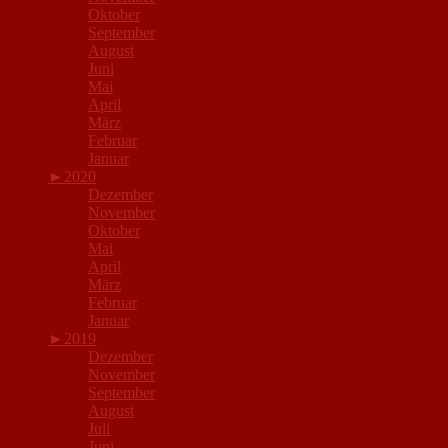
Oktober
September
August
Juni
Mai
April
März
Februar
Januar
►
2020
Dezember
November
Oktober
Mai
April
März
Februar
Januar
►
2019
Dezember
November
September
August
Juli
Juni