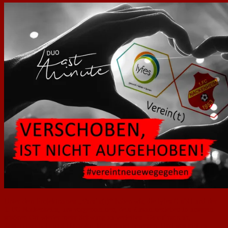
Unter dem Projektnamen
„Verein(t)“
haben wir, die lyfes GmbH und der
1. FC Nackenheim, uns vorgenommen, dem Zusammenleben in unserem
schönen Ort wieder mehr Schwung zu verleihen.
Gemeinschaft,
Zusammenhalt und Herzblut
können viel bewegen. Und was gibt es