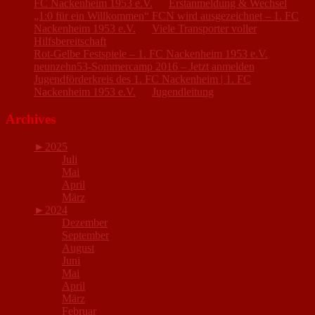
FC Nackenheim 1953 e.V.
zu
Erstanmeldung & Wechsel
„1:0 für ein Willkommen“ FCN wird ausgezeichnet – 1. FC
Nackenheim 1953 e.V.
zu
Viele Transporter voller
Hilfsbereitschaft
Rot-Gelbe Festspiele – 1. FC Nackenheim 1953 e.V.
zu
neunzehn53-Sommercamp 2016 – Jetzt anmelden
Jugendförderkreis des 1. FC Nackenheim | 1. FC
Nackenheim 1953 e.V.
zu
Jugendleitung
Archives
►
2025
Juli
Mai
April
März
►
2024
Dezember
September
August
Juni
Mai
April
März
Februar