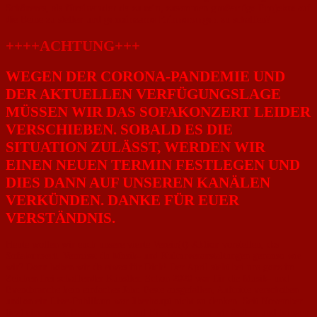
Schöneres, als
füreinander da
zu
sein,
zusammen
großartige Projekte
auf
die Beine zu stellen und
gemeinsame Erinnerungen
zu schaffen?
++++ACHTUNG+++
WEGEN DER CORONA-PANDEMIE UND
DER AKTUELLEN VERFÜGUNGSLAGE
MÜSSEN WIR DAS SOFAKONZERT LEIDER
VERSCHIEBEN. SOBALD ES DIE
SITUATION ZULÄSST, WERDEN WIR
EINEN NEUEN TERMIN FESTLEGEN UND
DIES DANN AUF UNSEREN KANÄLEN
VERKÜNDEN. DANKE FÜR EUER
VERSTÄNDNIS.
Heute wollen wir euch unsere vierte Verein(t)-Aktion vorstellen, das
Sofakonzert
. Vermisst du Musik- und Kulturveranstaltungen genauso wie
wir? Dann haben wir da etwas für Dich! Der April steht bei uns ganz im
Zeichen frei schaffender Künstler. Schon 2020 war für die Musik- und
Eventbranche kein einfaches Jahr. Feste ausgefallen, Auftritte verschoben
und an ein Live-Publikum war überhaupt nicht zu denken. Seit November
liegt eine ganze Branche erneut auf Eis. Das wollen wir ändern und bringen