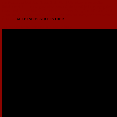
das Konzert zu Dir! Am
17. April ab 20:15 Uhr
steigt unser großes
Sofakonzert. Online und ganz ohne Kontakt, dafür mit jeder Menge guter
Laune und schöner Musik. Gemeinsam mit dem
Duo „Last Minute“ und
„Full House Eventtechnik“
bereiten wir euch ein unvergessliches Konzert-
Erlebnis.
ALLE INFOS GIBT ES HIER
Dürfen wir vorstellen: Das Duo Last Minute