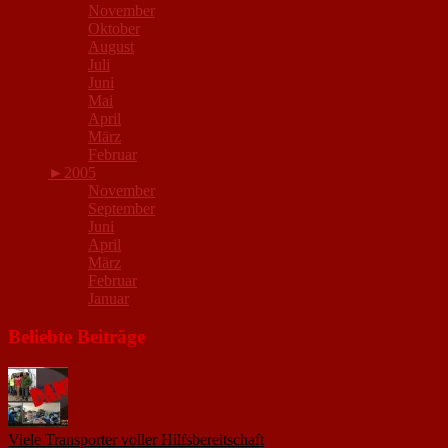
November
Oktober
August
Juli
Juni
Mai
April
März
Februar
►
2005
November
September
Juni
April
März
Februar
Januar
Beliebte Beiträge
Viele Transporter voller Hilfsbereitschaft
18. November 2015