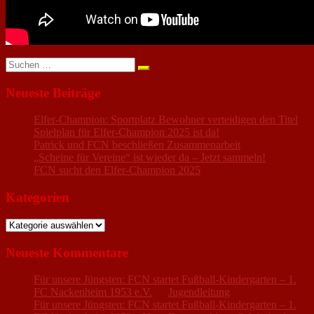
Suchen
nach:
Neueste Beiträge
Elfer-Champion: Sportplatz Bewohner verteidigen den Titel
Spielplan für Elfer-Champion 2025 ist da!
Patrick und FCN beschließen Zusammenarbeit
„Scheine für Vereine“ ist wieder da – Jetzt sammeln!
FCN sucht den Elfer-Champion 2025
Kategorien
Kategorien
Neueste Kommentare
Für unsere Jüngsten: FCN startet Fußball-Kindergarten – 1.
FC Nackenheim 1953 e.V.
zu
Jugendleitung
Für unsere Jüngsten: FCN startet Fußball-Kindergarten – 1.