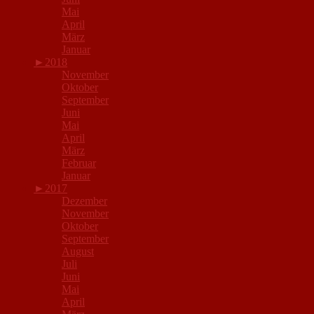
Mai
April
März
Januar
►
2018
November
Oktober
September
Juni
Mai
April
März
Februar
Januar
►
2017
Dezember
November
Oktober
September
August
Juli
Juni
Mai
April