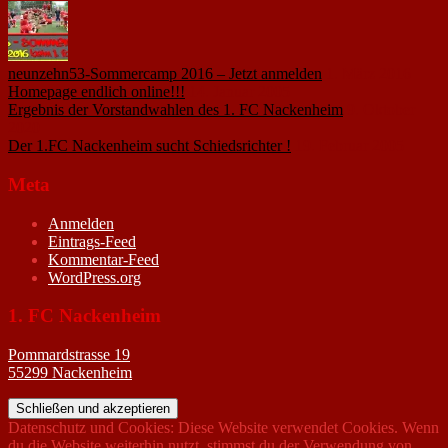
neunzehn53-Sommercamp 2016 – Jetzt anmelden
1. März 2016
Homepage endlich online!!!
14. Januar 2005
Ergebnis der Vorstandwahlen des 1. FC Nackenheim
9. Oktober
2020
Der 1.FC Nackenheim sucht Schiedsrichter !
19. Februar 2005
Meta
Anmelden
Eintrags-Feed
Kommentar-Feed
WordPress.org
1. FC Nackenheim
Pommardstrasse 19
55299 Nackenheim
Datenschutz und Cookies: Diese Website verwendet Cookies. Wenn
du die Website weiterhin nutzt, stimmst du der Verwendung von