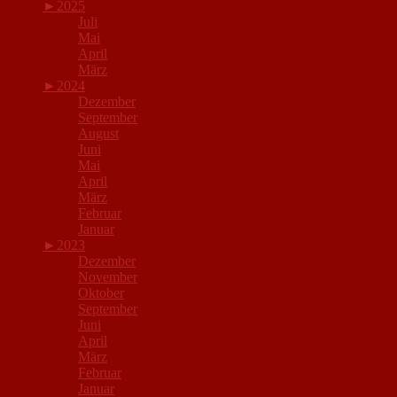
►
2025
Juli
Mai
April
März
►
2024
Dezember
September
August
Juni
Mai
April
März
Februar
Januar
►
2023
Dezember
November
Oktober
September
Juni
April
März
Februar
Januar