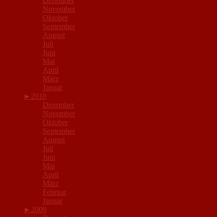
Dezember
November
Oktober
September
August
Juli
Juni
Mai
April
März
Januar
►
2010
Dezember
November
Oktober
September
August
Juli
Juni
Mai
April
März
Februar
Januar
►
2009