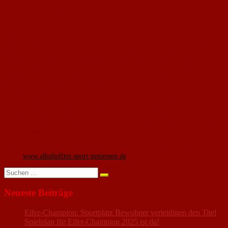
Das anstehende Hallen-Wochenende beim 1. FC Nackenheim steht
unter besonderem Motto:
Die Hallenturniere am Samstag und Sonntag (23./24. Januar) in der
Sporthalle des Gymnasiums in Nackenheim stehen 2016 ganz unter dem
Motto:
„Alkoholfrei Sport genießen“
. Damit unterstützt die
Jugendabteilung des 1. FC Nackenheim die Initiative der
Bundeszentrale
für gesundheitliche Aufklärung (BZgA)
und wird im Rahmen der F- und
E-Junioren Turniere auf die Aktion hinweisen. Durch die Teilnahme macht
sich der 1. FC Nackenheim stark für einen verantwortungsvollen Umgang
mit Alkohol. Neben Informationsmaterial rund um das Thema „Sport und
Alkohol – das passt nicht zusammen“ wird am gesamten Wochenende in der
Halle auf den Ausschank von Alkohol verzichtet. Hierdurch wollen wir
gerade in Bezug auf die Arbeit mit Kindern und Jugendlichen ein Zeichen
setzen und an den verantwortungsvollen und gewissenhaften Umgang mit
Alkohol appellieren.
Weitere Informationen zur Aktion ALKOHOLFREI Sport genießen gibt es
unter:
www.alkoholfrei-sport-geniessen.de
Suchen
nach:
Neueste Beiträge
Elfer-Champion: Sportplatz Bewohner verteidigen den Titel
Spielplan für Elfer-Champion 2025 ist da!