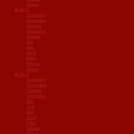
Januar
►
2015
Dezember
November
Oktober
September
August
Juli
Juni
April
März
Februar
Januar
►
2014
Dezember
November
Oktober
September
Juli
Juni
Mai
April
März
Februar
Januar