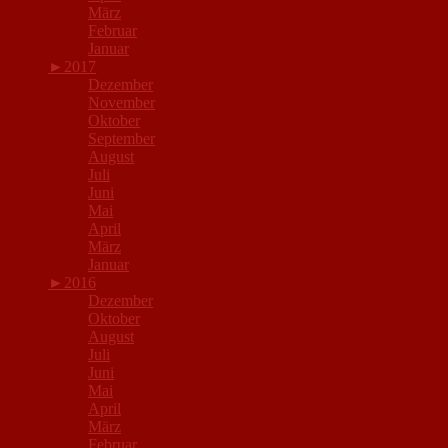
März
Februar
Januar
►
2017
Dezember
November
Oktober
September
August
Juli
Juni
Mai
April
März
Januar
►
2016
Dezember
Oktober
August
Juli
Juni
Mai
April
März
Februar