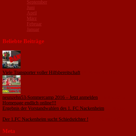
September
Juni
April
März
Februar
Januar
Beliebte Beiträge
Viele Transporter voller Hilfsbereitschaft
18. November 2015
neunzehn53-Sommercamp 2016 – Jetzt anmelden
1. März 2016
Homepage endlich online!!!
14. Januar 2005
Ergebnis der Vorstandwahlen des 1. FC Nackenheim
9. Oktober
2020
Der 1.FC Nackenheim sucht Schiedsrichter !
19. Februar 2005
Meta