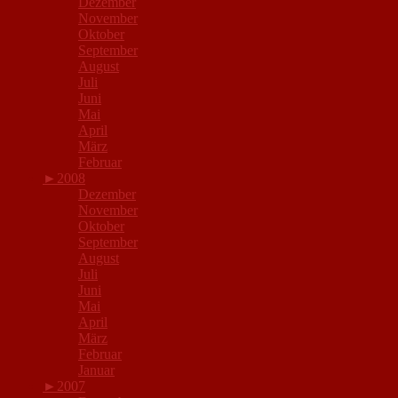
Dezember
November
Oktober
September
August
Juli
Juni
Mai
April
März
Februar
►
2008
Dezember
November
Oktober
September
August
Juli
Juni
Mai
April
März
Februar
Januar
►
2007