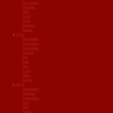
November
Oktober
Mai
April
März
Februar
Januar
►
2019
Dezember
November
September
August
Juli
Juni
Mai
April
März
Januar
►
2018
November
Oktober
September
Juni
Mai
April