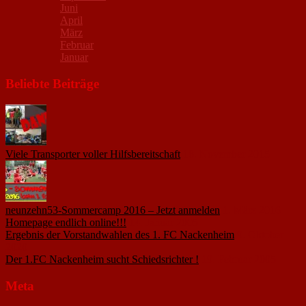
Juni
April
März
Februar
Januar
Beliebte Beiträge
Viele Transporter voller Hilfsbereitschaft
18. November 2015
neunzehn53-Sommercamp 2016 – Jetzt anmelden
1. März 2016
Homepage endlich online!!!
14. Januar 2005
Ergebnis der Vorstandwahlen des 1. FC Nackenheim
9. Oktober
2020
Der 1.FC Nackenheim sucht Schiedsrichter !
19. Februar 2005
Meta