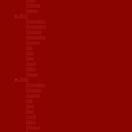
Februar
Januar
►
2017
Dezember
November
Oktober
September
August
Juli
Juni
Mai
April
März
Januar
►
2016
Dezember
Oktober
August
Juli
Juni
Mai
April
März
Februar