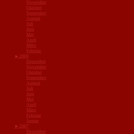
November
Oktober
September
August
Juli
Juni
Mai
April
März
Februar
►
2008
Dezember
November
Oktober
September
August
Juli
Juni
Mai
April
März
Februar
Januar
►
2007
Dezember