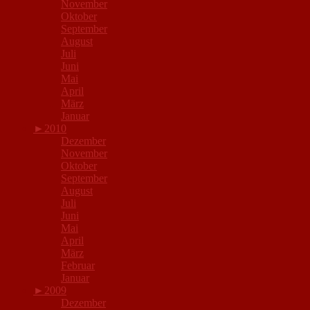
November
Oktober
September
August
Juli
Juni
Mai
April
März
Januar
►
2010
Dezember
November
Oktober
September
August
Juli
Juni
Mai
April
März
Februar
Januar
►
2009
Dezember