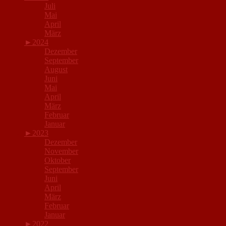
Juli
Mai
April
März
►
2024
Dezember
September
August
Juni
Mai
April
März
Februar
Januar
►
2023
Dezember
November
Oktober
September
Juni
April
März
Februar
Januar
►
2022