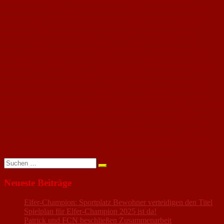
verpasst. Am Montagabend trat das Team von Mario Olf auf dem
Naturrasen des TSV an. Das Duell mit dem Primus war eines der ersten
Saisonspiele, wo die U19-Junioren auf einen großen und ausgewogenen
Kader zurückgreifen konnte. Dementsprechend präsentierten sich die
Nackenheimer auch auf Augenhöhe. Nach einem Stellungsfehler kam
Zornheim nach knapp zehn Minuten zur Führung. Danach waren die
besseren Chancen auf Seite des FCN, jedoch wurden die teils sehr guten
Gelegenheiten ausgelassen. Auch nach dem Seitenwechsel war unser Team
mindestens ebenbürtig und hatte einige gute Möglichkeiten. Zornheim war
nach Kontern immer wieder gefährlich und erzielte nach der besten
Nackenheimer Phase das 2:0 (66. Minute). Zuvor hatte FC-Keeper Maxi
Schneider mehrmals gerettet. Doch die FCN-Junioren gaben sich nicht auf,
hielten gut dagegen und machten Druck auf den Anschlusstreffer. Durch
einen Doppelschlag vom eingewechselten Pascal Lazzarotti (82.) und Praise
Omoaigbedo (84.) wurde das Ergebnis absolut verdient ausgeglichen.
Leider brachte man sich in der Folge um den Lohn und musste kurz vor
Ende der Partie noch den dritten Gegentreffer hinnehmen. Aufgrund der
Leistung und der sich bessernden personellen Situation geht das Team
jedoch optimistisch in die kommenden Spiele und wird mit einer ähnlichen
Leistung sicherlich bald mit dem ersten Saisonsieg belohnt.
Suchen
nach:
Neueste Beiträge
Elfer-Champion: Sportplatz Bewohner verteidigen den Titel
Spielplan für Elfer-Champion 2025 ist da!
Patrick und FCN beschließen Zusammenarbeit