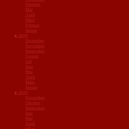
Oktober
Mai
April
März
Februar
Januar
►
2019
Dezember
November
September
August
Juli
Juni
Mai
April
März
Januar
►
2018
November
Oktober
September
Juni
Mai
April
März