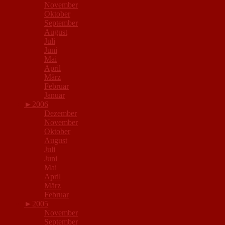
November
Oktober
September
August
Juli
Juni
Mai
April
März
Februar
Januar
►
2006
Dezember
November
Oktober
August
Juli
Juni
Mai
April
März
Februar
►
2005
November
September