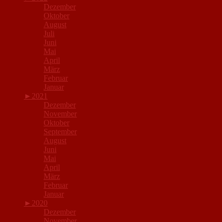
Dezember
Oktober
August
Juli
Juni
Mai
April
März
Februar
Januar
►
2021
Dezember
November
Oktober
September
August
Juni
Mai
April
März
Februar
Januar
►
2020
Dezember
November