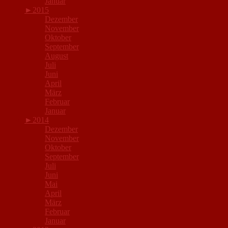
Januar
►
2015
Dezember
November
Oktober
September
August
Juli
Juni
April
März
Februar
Januar
►
2014
Dezember
November
Oktober
September
Juli
Juni
Mai
April
März
Februar
Januar