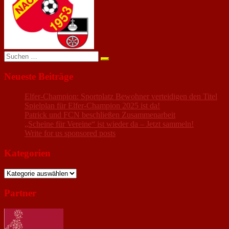
Suchen
nach:
Neueste Beiträge
Elfer-Champion: Sportplatz Bewohner verteidigen den Titel
Spielplan für Elfer-Champion 2025 ist da!
Patrick und FCN beschließen Zusammenarbeit
„Scheine für Vereine“ ist wieder da – Jetzt sammeln!
Write for us sponsored posts
Kategorien
Kategorien
Partner