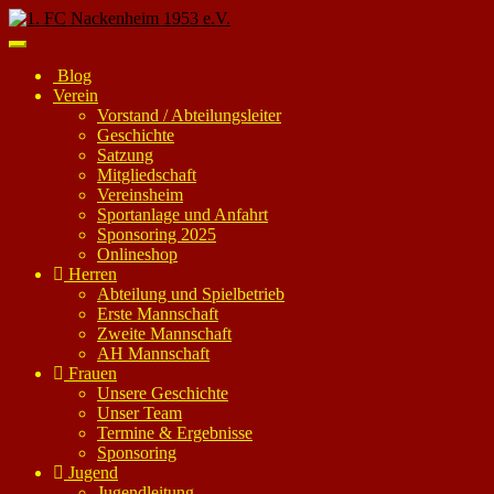
Skip
to
Toggle
main
navigation
Blog
content
Verein
Vorstand / Abteilungsleiter
Geschichte
Satzung
Mitgliedschaft
Vereinsheim
Sportanlage und Anfahrt
Sponsoring 2025
Onlineshop
Herren
Abteilung und Spielbetrieb
Erste Mannschaft
Zweite Mannschaft
AH Mannschaft
Frauen
Unsere Geschichte
Unser Team
Termine & Ergebnisse
Sponsoring
Jugend
Jugendleitung