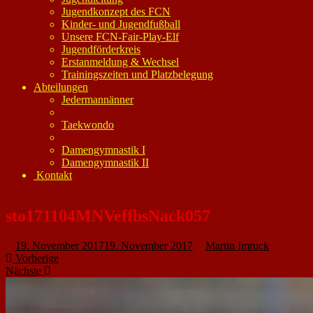
Jugendkonzept des FCN
Kinder- und Jugendfußball
Unsere FCN-Fair-Play-Elf
Jugendförderkreis
Erstanmeldung & Wechsel
Trainingszeiten und Platzbelegung
Abteilungen
Jedermannänner
Taekwondo
Damengymnastik I
Damengymnastik II
Kontakt
sto171104MNVeffbsNack057
19. November 2017
19. November 2017
Martin Imruck
Vorherige
Nächste