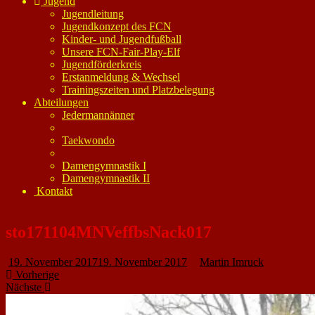
Jugend
Jugendleitung
Jugendkonzept des FCN
Kinder- und Jugendfußball
Unsere FCN-Fair-Play-Elf
Jugendförderkreis
Erstanmeldung & Wechsel
Trainingszeiten und Platzbelegung
Abteilungen
Jedermannänner
Taekwondo
Damengymnastik I
Damengymnastik II
Kontakt
sto171104MNVeffbsNack017
19. November 2017
19. November 2017
Martin Imruck
Vorherige
Nächste