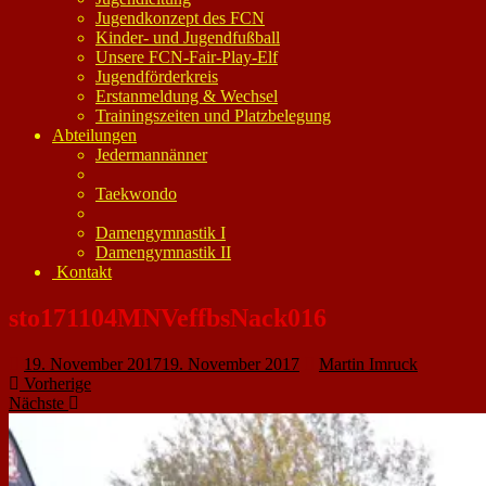
Jugendkonzept des FCN
Kinder- und Jugendfußball
Unsere FCN-Fair-Play-Elf
Jugendförderkreis
Erstanmeldung & Wechsel
Trainingszeiten und Platzbelegung
Abteilungen
Jedermannänner
Taekwondo
Damengymnastik I
Damengymnastik II
Kontakt
sto171104MNVeffbsNack016
19. November 2017
19. November 2017
Martin Imruck
Vorherige
Nächste