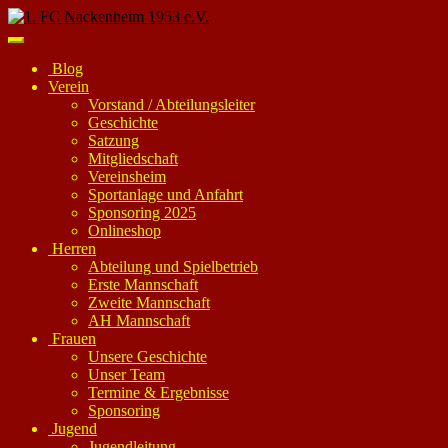
Skip
to
Toggle
main
navigation
Blog
content
Verein
Vorstand / Abteilungsleiter
Geschichte
Satzung
Mitgliedschaft
Vereinsheim
Sportanlage und Anfahrt
Sponsoring 2025
Onlineshop
Herren
Abteilung und Spielbetrieb
Erste Mannschaft
Zweite Mannschaft
AH Mannschaft
Frauen
Unsere Geschichte
Unser Team
Termine & Ergebnisse
Sponsoring
Jugend
Jugendleitung