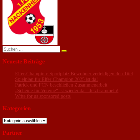
anzeigen
Suchen
nach:
Neueste Beiträge
Elfer-Champion: Sportplatz Bewohner verteidigen den Titel
Spielplan für Elfer-Champion 2025 ist da!
Patrick und FCN beschließen Zusammenarbeit
„Scheine für Vereine“ ist wieder da – Jetzt sammeln!
Write for us sponsored posts
Kategorien
Kategorien
Partner