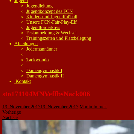
Jugend
Jugendleitung
Jugendkonzept des FCN
Kinder- und Jugendfußball
Unsere FCN-Fair-Play-Elf
Jugendförderkreis
Erstanmeldung & Wechsel
Trainingszeiten und Platzbelegung
Abteilungen
Jedermannänner
Taekwondo
Damengymnastik I
Damengymnastik II
Kontakt
sto171104MNVeffbsNack006
19. November 2017
19. November 2017
Martin Imruck
Vorherige
Nächste