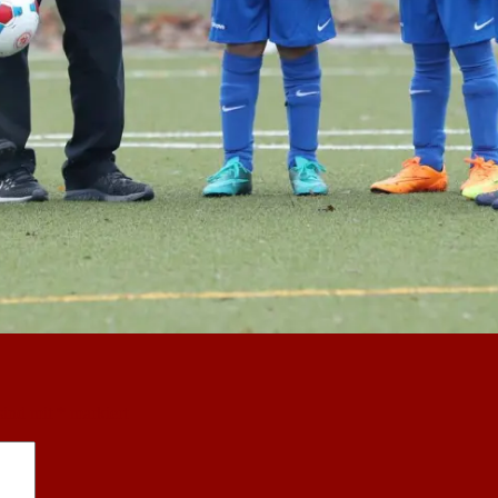
sind mit
*
markiert