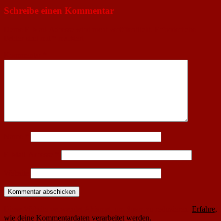
Schreibe einen Kommentar
Deine E-Mail-Adresse wird nicht veröffentlicht.
Erforderliche
Felder sind mit
*
markiert
Kommentar
*
Name
*
E-Mail-Adresse
*
Website
Diese Website verwendet Akismet, um Spam zu reduzieren.
Erfahre,
wie deine Kommentardaten verarbeitet werden.