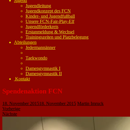
Jugend
Jugendleitung
Jugendkonzept des FCN
Kinder- und Jugendfußball
Unsere FCN-Fair-Play-Elf
Jugendförderkreis
Erstanmeldung & Wechsel
Trainingszeiten und Platzbelegung
Abteilungen
Jedermannänner
Taekwondo
Damengymnastik I
Damengymnastik II
Kontakt
Spendenaktion FCN
18. November 2015
18. November 2015
Martin Imruck
Vorherige
Nächste