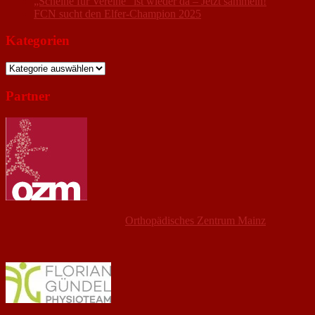
„Scheine für Vereine“ ist wieder da – Jetzt sammeln!
FCN sucht den Elfer-Champion 2025
Kategorien
Kategorien
Partner
Orthopädisches Zentrum Mainz