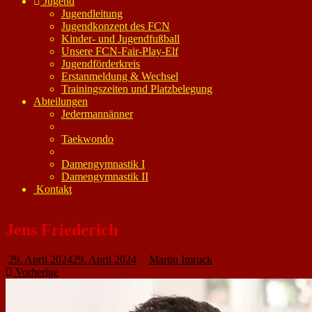
Jugend
Jugendleitung
Jugendkonzept des FCN
Kinder- und Jugendfußball
Unsere FCN-Fair-Play-Elf
Jugendförderkreis
Erstanmeldung & Wechsel
Trainingszeiten und Platzbelegung
Abteilungen
Jedermannänner
Taekwondo
Damengymnastik I
Damengymnastik II
Kontakt
Jens Friederich
29. April 2024
29. April 2024
Martin Imruck
Vorherige