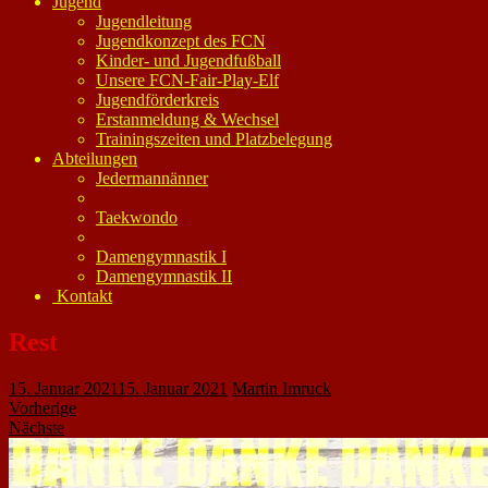
Jugend
Jugendleitung
Jugendkonzept des FCN
Kinder- und Jugendfußball
Unsere FCN-Fair-Play-Elf
Jugendförderkreis
Erstanmeldung & Wechsel
Trainingszeiten und Platzbelegung
Abteilungen
Jedermannänner
Taekwondo
Damengymnastik I
Damengymnastik II
Kontakt
Rest
15. Januar 2021
15. Januar 2021
Martin Imruck
Vorherige
Nächste