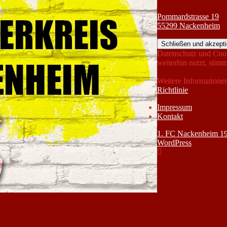
Pommardstrasse 19
55299 Nackenheim
Datenschutz und Cook
weiterhin nutzt, sti
Weitere Informationen
Richtlinie
Impressum
Kontakt
1. FC Nackenheim 19
WordPress