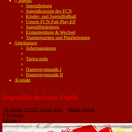
Jugend
Jugendleitung
Jugendkonzept des FCN
Kinder- und Jugendfußball
Unsere FCN-Fair-Play-Elf
Jugendförderkreis
Erstanmeldung & Wechsel
Trainingszeiten und Platzbelegung
Abteilungen
Jedermannänner
Taekwondo
Damengymnastik I
Damengymnastik II
Kontakt
Jugendförderkreis Optik
15. Januar 2021
15. Januar 2021
Martin Imruck
Vorherige
Nächste