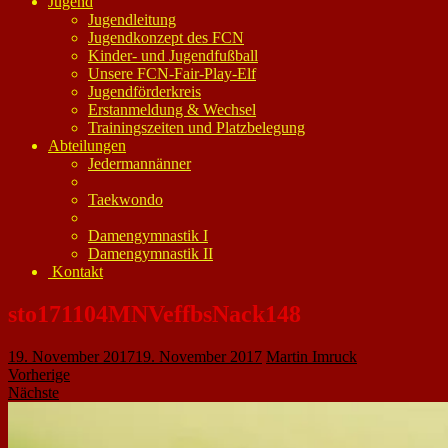
Jugend
Jugendleitung
Jugendkonzept des FCN
Kinder- und Jugendfußball
Unsere FCN-Fair-Play-Elf
Jugendförderkreis
Erstanmeldung & Wechsel
Trainingszeiten und Platzbelegung
Abteilungen
Jedermannänner
Taekwondo
Damengymnastik I
Damengymnastik II
Kontakt
sto171104MNVeffbsNack148
19. November 2017
19. November 2017
Martin Imruck
Vorherige
Nächste