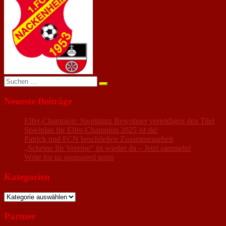
anzeigen
Suchen
nach:
Neueste Beiträge
Elfer-Champion: Sportplatz Bewohner verteidigen den Titel
Spielplan für Elfer-Champion 2025 ist da!
Patrick und FCN beschließen Zusammenarbeit
„Scheine für Vereine“ ist wieder da – Jetzt sammeln!
Write for us sponsored posts
Kategorien
Kategorien
Partner