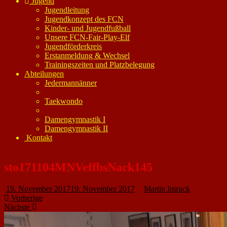
Jugend
Jugendleitung
Jugendkonzept des FCN
Kinder- und Jugendfußball
Unsere FCN-Fair-Play-Elf
Jugendförderkreis
Erstanmeldung & Wechsel
Trainingszeiten und Platzbelegung
Abteilungen
Jedermannänner
Taekwondo
Damengymnastik I
Damengymnastik II
Kontakt
sto171104MNVeffbsNack145
19. November 2017
19. November 2017
Martin Imruck
Vorherige
Nächste