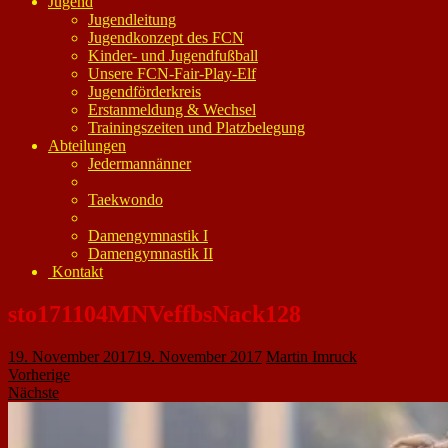
Jugend
Jugendleitung
Jugendkonzept des FCN
Kinder- und Jugendfußball
Unsere FCN-Fair-Play-Elf
Jugendförderkreis
Erstanmeldung & Wechsel
Trainingszeiten und Platzbelegung
Abteilungen
Jedermannänner
Taekwondo
Damengymnastik I
Damengymnastik II
Kontakt
sto171104MNVeffbsNack128
19. November 2017
19. November 2017
Martin Imruck
Vorherige
Nächste