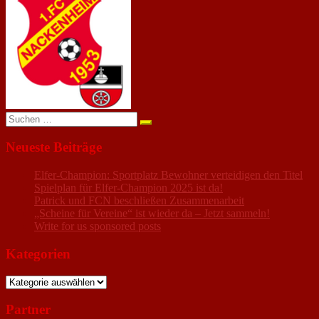
anzeigen
Suchen
nach:
Neueste Beiträge
Elfer-Champion: Sportplatz Bewohner verteidigen den Titel
Spielplan für Elfer-Champion 2025 ist da!
Patrick und FCN beschließen Zusammenarbeit
„Scheine für Vereine“ ist wieder da – Jetzt sammeln!
Write for us sponsored posts
Kategorien
Kategorien
Partner