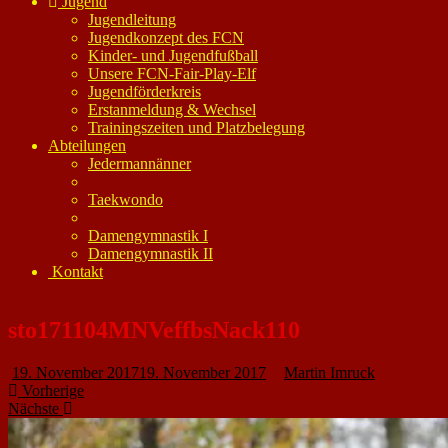
Jugend
Jugendleitung
Jugendkonzept des FCN
Kinder- und Jugendfußball
Unsere FCN-Fair-Play-Elf
Jugendförderkreis
Erstanmeldung & Wechsel
Trainingszeiten und Platzbelegung
Abteilungen
Jedermannänner
Taekwondo
Damengymnastik I
Damengymnastik II
Kontakt
sto171104MNVeffbsNack110
19. November 2017
19. November 2017
Martin Imruck
Vorherige
Nächste