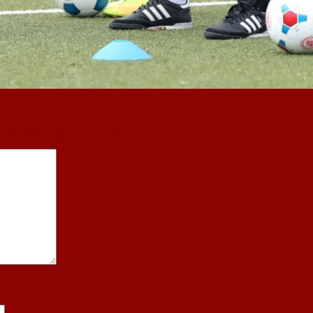
liche Felder sind mit
*
markiert