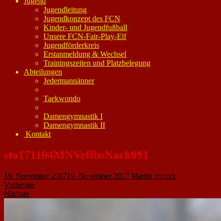
Jugend
Jugendleitung
Jugendkonzept des FCN
Kinder- und Jugendfußball
Unsere FCN-Fair-Play-Elf
Jugendförderkreis
Erstanmeldung & Wechsel
Trainingszeiten und Platzbelegung
Abteilungen
Jedermannänner
Taekwondo
Damengymnastik I
Damengymnastik II
Kontakt
sto171104MNVeffbsNack091
19. November 2017
19. November 2017
Martin Imruck
Vorherige
Nächste