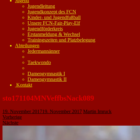
Jugend
Jugendleitung
Jugendkonzept des FCN
Kinder- und Jugendfußball
Unsere FCN-Fair-Play-Elf
Jugendförderkreis
Erstanmeldung & Wechsel
Trainingszeiten und Platzbelegung
Abteilungen
Jedermannänner
Taekwondo
Damengymnastik I
Damengymnastik II
Kontakt
sto171104MNVeffbsNack089
19. November 2017
19. November 2017
Martin Imruck
Vorherige
Nächste