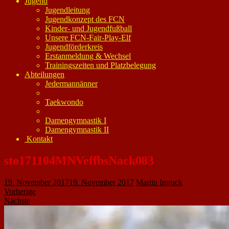
Jugend
Jugendleitung
Jugendkonzept des FCN
Kinder- und Jugendfußball
Unsere FCN-Fair-Play-Elf
Jugendförderkreis
Erstanmeldung & Wechsel
Trainingszeiten und Platzbelegung
Abteilungen
Jedermannänner
Taekwondo
Damengymnastik I
Damengymnastik II
Kontakt
sto171104MNVeffbsNack083
19. November 2017
19. November 2017
Martin Imruck
Vorherige
Nächste