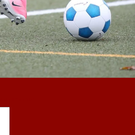
sind mit
*
markiert