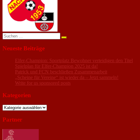
Suchen
nach:
Neueste Beiträge
Elfer-Champion: Sportplatz Bewohner verteidigen den Titel
Spielplan für Elfer-Champion 2025 ist da!
Patrick und FCN beschließen Zusammenarbeit
„Scheine für Vereine“ ist wieder da – Jetzt sammeln!
Write for us sponsored posts
Kategorien
Kategorien
Partner