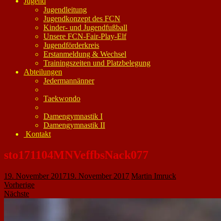
Jugend
Jugendleitung
Jugendkonzept des FCN
Kinder- und Jugendfußball
Unsere FCN-Fair-Play-Elf
Jugendförderkreis
Erstanmeldung & Wechsel
Trainingszeiten und Platzbelegung
Abteilungen
Jedermannänner
Taekwondo
Damengymnastik I
Damengymnastik II
Kontakt
sto171104MNVeffbsNack077
19. November 2017
19. November 2017
Martin Imruck
Vorherige
Nächste