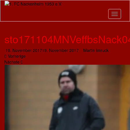
Skip
to
main
Toggle n
content
sto171104MNVeffbsNack0
19. November 2017
19. November 2017
Martin Imruck
Vorherige
Nächste