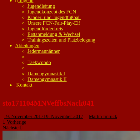
Jugend
Jugendleitung
Jugendkonzept des FCN
Kinder- und Jugendfußball
Unsere FCN-Fair-Play-Elf
Jugendförderkreis
Erstanmeldung & Wechsel
Trainingszeiten und Platzbelegung
Abteilungen
Jedermannänner
Taekwondo
Damengymnastik I
Damengymnastik II
Kontakt
sto171104MNVeffbsNack041
19. November 2017
19. November 2017
Martin Imruck
Vorherige
Nächste