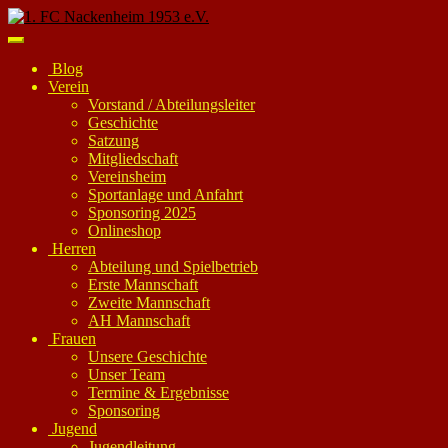
Skip
to
Toggle
main
navigation
Blog
content
Verein
Vorstand / Abteilungsleiter
Geschichte
Satzung
Mitgliedschaft
Vereinsheim
Sportanlage und Anfahrt
Sponsoring 2025
Onlineshop
Herren
Abteilung und Spielbetrieb
Erste Mannschaft
Zweite Mannschaft
AH Mannschaft
Frauen
Unsere Geschichte
Unser Team
Termine & Ergebnisse
Sponsoring
Jugend
Jugendleitung