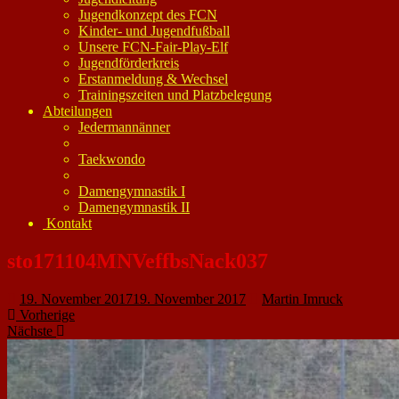
Jugendkonzept des FCN
Kinder- und Jugendfußball
Unsere FCN-Fair-Play-Elf
Jugendförderkreis
Erstanmeldung & Wechsel
Trainingszeiten und Platzbelegung
Abteilungen
Jedermannänner
Taekwondo
Damengymnastik I
Damengymnastik II
Kontakt
sto171104MNVeffbsNack037
19. November 2017
19. November 2017
Martin Imruck
Vorherige
Nächste