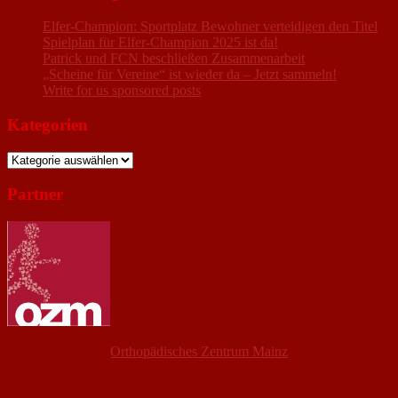
Elfer-Champion: Sportplatz Bewohner verteidigen den Titel
Spielplan für Elfer-Champion 2025 ist da!
Patrick und FCN beschließen Zusammenarbeit
„Scheine für Vereine“ ist wieder da – Jetzt sammeln!
Write for us sponsored posts
Kategorien
Kategorien
Partner
Orthopädisches Zentrum Mainz