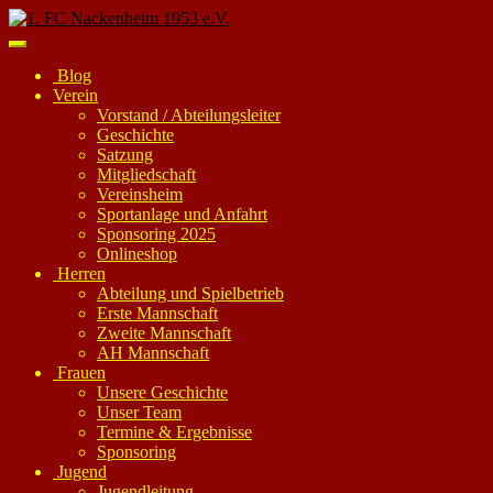
Skip
to
Toggle
main
navigation
Blog
content
Verein
Vorstand / Abteilungsleiter
Geschichte
Satzung
Mitgliedschaft
Vereinsheim
Sportanlage und Anfahrt
Sponsoring 2025
Onlineshop
Herren
Abteilung und Spielbetrieb
Erste Mannschaft
Zweite Mannschaft
AH Mannschaft
Frauen
Unsere Geschichte
Unser Team
Termine & Ergebnisse
Sponsoring
Jugend
Jugendleitung