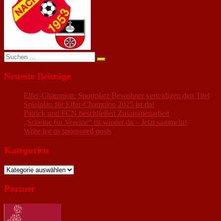
Suchen
nach:
Neueste Beiträge
Elfer-Champion: Sportplatz Bewohner verteidigen den Titel
Spielplan für Elfer-Champion 2025 ist da!
Patrick und FCN beschließen Zusammenarbeit
„Scheine für Vereine“ ist wieder da – Jetzt sammeln!
Write for us sponsored posts
Kategorien
Kategorien
Partner