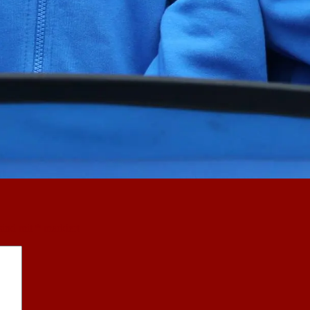
sind mit
*
markiert