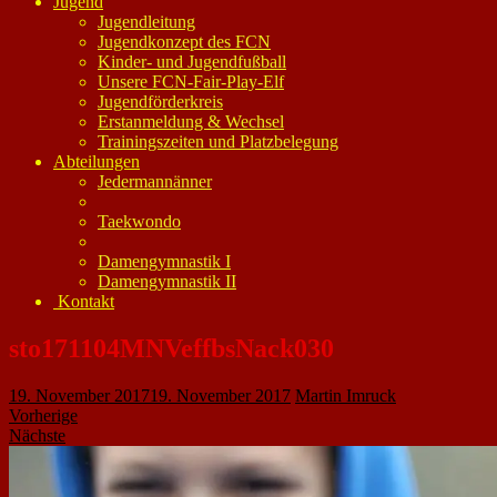
Jugend
Jugendleitung
Jugendkonzept des FCN
Kinder- und Jugendfußball
Unsere FCN-Fair-Play-Elf
Jugendförderkreis
Erstanmeldung & Wechsel
Trainingszeiten und Platzbelegung
Abteilungen
Jedermannänner
Taekwondo
Damengymnastik I
Damengymnastik II
Kontakt
sto171104MNVeffbsNack030
19. November 2017
19. November 2017
Martin Imruck
Vorherige
Nächste