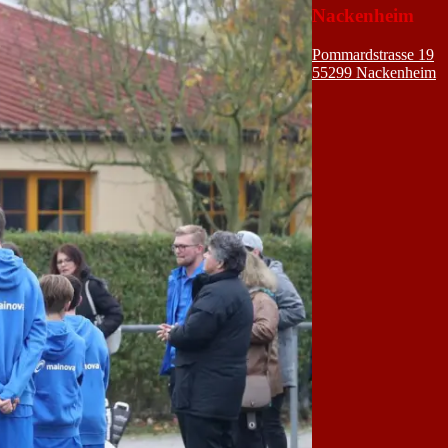
Nackenheim
Pommardstrasse 19
55299 Nackenheim