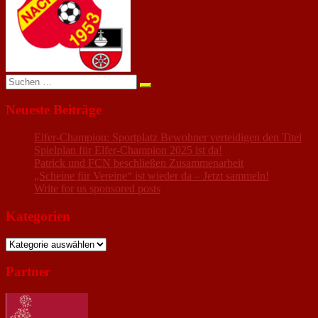
Suchen
nach:
Neueste Beiträge
Elfer-Champion: Sportplatz Bewohner verteidigen den Titel
Spielplan für Elfer-Champion 2025 ist da!
Patrick und FCN beschließen Zusammenarbeit
„Scheine für Vereine“ ist wieder da – Jetzt sammeln!
Write for us sponsored posts
Kategorien
Kategorien
Partner