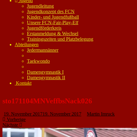
Jugend
Jugendleitung
Jugendkonzept des FCN
Kinder- und Jugendfußball
Unsere FCN-Fair-Play-Elf
Jugendförderkreis
Erstanmeldung & Wechsel
Trainingszeiten und Platzbelegung
Abteilungen
Jedermannänner
Taekwondo
Damengymnastik I
Damengymnastik II
Kontakt
sto171104MNVeffbsNack026
19. November 2017
19. November 2017
Martin Imruck
Vorherige
Nächste