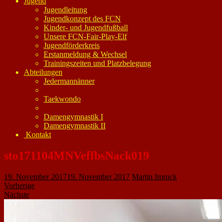
Jugend
Jugendleitung
Jugendkonzept des FCN
Kinder- und Jugendfußball
Unsere FCN-Fair-Play-Elf
Jugendförderkreis
Erstanmeldung & Wechsel
Trainingszeiten und Platzbelegung
Abteilungen
Jedermannänner
Taekwondo
Damengymnastik I
Damengymnastik II
Kontakt
sto171104MNVeffbsNack019
19. November 2017
19. November 2017
Martin Imruck
Vorherige
Nächste