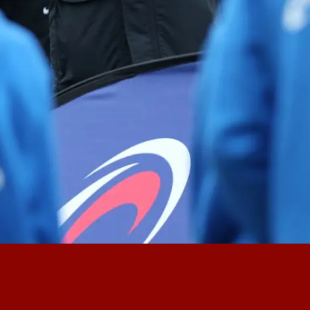
sind mit
*
markiert