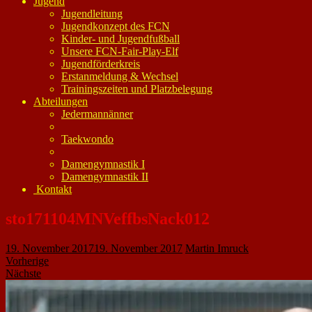
Jugend
Jugendleitung
Jugendkonzept des FCN
Kinder- und Jugendfußball
Unsere FCN-Fair-Play-Elf
Jugendförderkreis
Erstanmeldung & Wechsel
Trainingszeiten und Platzbelegung
Abteilungen
Jedermannänner
Taekwondo
Damengymnastik I
Damengymnastik II
Kontakt
sto171104MNVeffbsNack012
19. November 2017
19. November 2017
Martin Imruck
Vorherige
Nächste