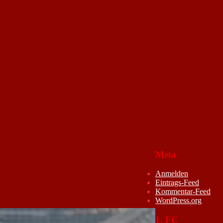
Meta
Anmelden
Eintrags-Feed
Kommentar-Feed
WordPress.org
1. FC