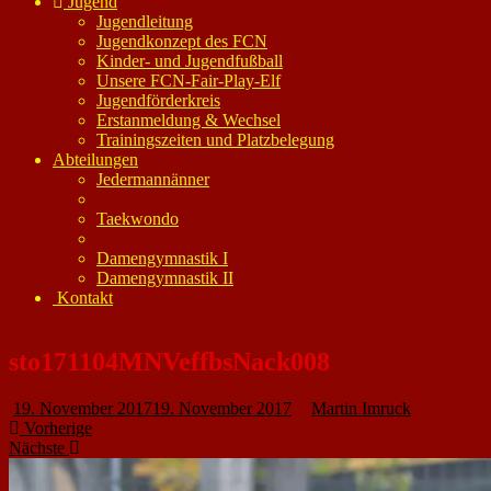
Jugend
Jugendleitung
Jugendkonzept des FCN
Kinder- und Jugendfußball
Unsere FCN-Fair-Play-Elf
Jugendförderkreis
Erstanmeldung & Wechsel
Trainingszeiten und Platzbelegung
Abteilungen
Jedermannänner
Taekwondo
Damengymnastik I
Damengymnastik II
Kontakt
sto171104MNVeffbsNack008
19. November 2017
19. November 2017
Martin Imruck
Vorherige
Nächste