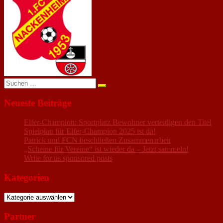
anzeigen
Suchen
nach:
Neueste Beiträge
Elfer-Champion: Sportplatz Bewohner verteidigen den Titel
Spielplan für Elfer-Champion 2025 ist da!
Patrick und FCN beschließen Zusammenarbeit
„Scheine für Vereine“ ist wieder da – Jetzt sammeln!
Write for us sponsored posts
Kategorien
Kategorien
Partner