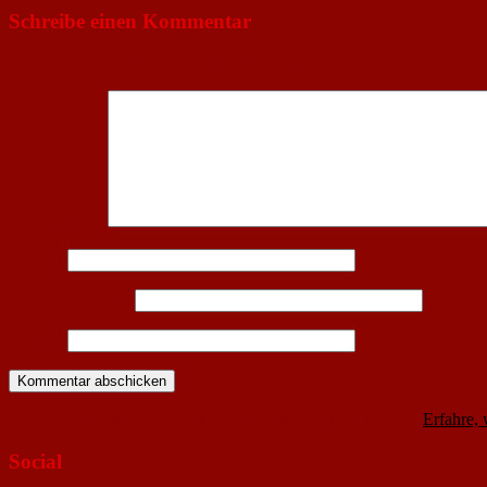
Schreibe einen Kommentar
Deine E-Mail-Adresse wird nicht veröffentlicht.
Erforderliche Felder 
Kommentar
*
Name
*
E-Mail-Adresse
*
Website
Diese Website verwendet Akismet, um Spam zu reduzieren.
Erfahre,
Social