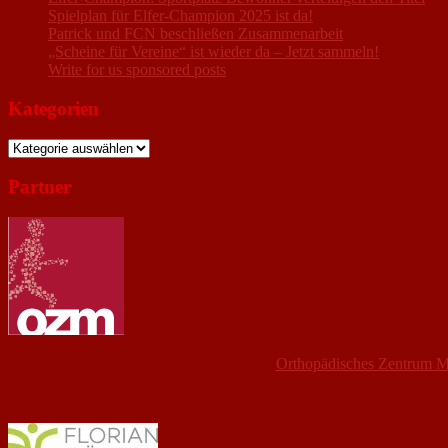
Spielplan für Elfer-Champion 2025 ist da!
Patrick und FCN beschließen Zusammenarbeit
„Scheine für Vereine“ ist wieder da – Jetzt sammeln!
Write for us sponsored posts
Kategorien
Kategorien
Partner
Orthopädisches Zentrum M