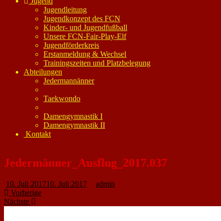
Jugend
Jugendleitung
Jugendkonzept des FCN
Kinder- und Jugendfußball
Unsere FCN-Fair-Play-Elf
Jugendförderkreis
Erstanmeldung & Wechsel
Trainingszeiten und Platzbelegung
Abteilungen
Jedermannänner
Taekwondo
Damengymnastik I
Damengymnastik II
Kontakt
Jedermänner_Ausflug_2017.037
10. Juli 2017
10. Juli 2017
admin
Vorherige
Nächste