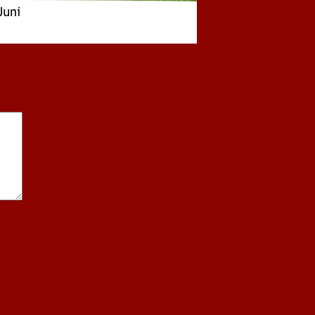
sind mit
*
markiert