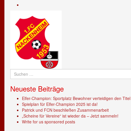
1FcNackenheim
von
Profil
auf
neunzehn53
von
Facebook
auf
FC_NACKENHEIM1953
anzeigen
Twitter
auf
anzeigen
Instagram
anzeigen
Suchen
nach:
Neueste Beiträge
Elfer-Champion: Sportplatz Bewohner verteidigen den Titel
Spielplan für Elfer-Champion 2025 ist da!
Patrick und FCN beschließen Zusammenarbeit
„Scheine für Vereine“ ist wieder da – Jetzt sammeln!
Write for us sponsored posts