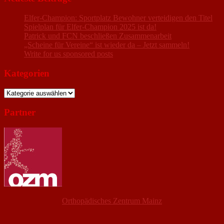
Elfer-Champion: Sportplatz Bewohner verteidigen den Titel
Spielplan für Elfer-Champion 2025 ist da!
Patrick und FCN beschließen Zusammenarbeit
„Scheine für Vereine“ ist wieder da – Jetzt sammeln!
Write for us sponsored posts
Kategorien
Kategorien
Partner
Orthopädisches Zentrum Mainz