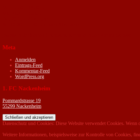
Mo. 17.00 – 18.00 Uhr
Mi. 18.00 – 19.30 Uhr
Do. 20.15 – 21.45 Uhr
So. 10.00 – 11.30 Uhr nach Absprache
jeweils in der kleinen Grundschulturnhalle in der Pommardstrasse.
Meta
Anmelden
Eintrags-Feed
Kommentar-Feed
WordPress.org
1. FC Nackenheim
Pommardstrasse 19
55299 Nackenheim
Datenschutz und Cookies: Diese Website verwendet Cookies. Wenn du
Weitere Informationen, beispielsweise zur Kontrolle von Cookies, fin