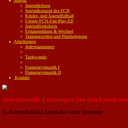
Jugend
Jugendleitung
Jugendkonzept des FCN
Kinder- und Jugendfußball
Unsere FCN-Fair-Play-Elf
Jugendförderkreis
Erstanmeldung & Wechsel
Trainingszeiten und Platzbelegung
Abteilungen
Jedermannänner
Taekwondo
Damengymnastik I
Damengymnastik II
Kontakt
Sensationelle Leistungen bei den Landesme
13. November 2011
12. August 2015
admin
Taekwondo
Bei den Rheinland-Pfalz Meisterschaften im Formenlauf (Poomsae) am 18.09.2
antreten.