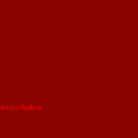
isterschaften
010 in Mainz ist der FCN mit 14 Startern angetreten. Mit einer sensationelle