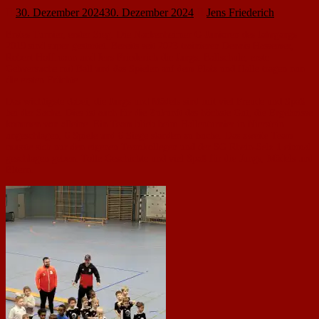
30. Dezember 2024
30. Dezember 2024
Jens Friederich
Erstes Turnier, erster Sieg. Die Nackenheimer G-Junioren des Jahrgangs
2019 sind super gestartet. Bereits seit 2023 trainieren Dennis Hassemer,
Robert Hoffmann und Jens Friederich die Jungs. Ballschule, erste
Gehversuche mit Ball und das Spielen auf dem Platz und Halle tragen nun
die ersten Früchte.
Das wichtigste dabei, die Jungs und Mädels sind mit viel Freude und Spaß
bei der Sache. Dies ist auch für die Zukunft das höchste Gut, die Ergebnisse
kommen von alleine. Ein Team blieb beim Hallenturnier in Nierstein
ungeschlagen, 6 Spiele und 6 Siege standen zu buche. Das zweite Team
musste sich nur den eigenen Teamkollegen und der SG Rhein-Selz 1 einmal
geschlagen geben. Tolle Geschichte und viel Spaß für die Jungs, Mädels und
Eltern.