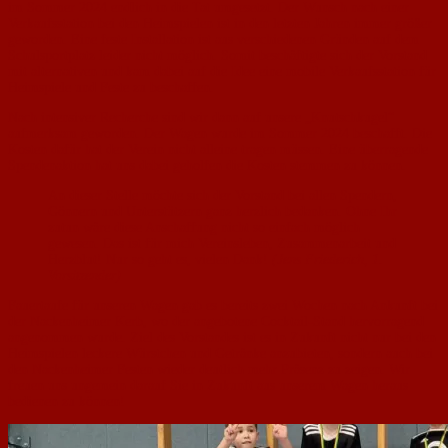
im Sommer 2024 endlich in die Tat umgesetzt. Der Wunsch nach einer
Verkaufsstation bei den Heimspielen ist in den letzten Jahren immer größer
geworden. Eine feste Installation ist aus verschiedenen Gründen auf dem
Schulsportplatz leider nicht möglich. Somit beschäftigte sich der Vorstand
mit alternativen und kam dabei auf die Idee eine mobile Verkaufsstation für
Heimspiele und Feste zu beschaffen.
Nach intensiver Recherche sind wir dann auf unsere „Knutschkugel“
aufmerksam geworden. Der Wagen wurde im Sommer 2024 beschafft. Die
Kosten dafür hat der Verein nicht alleine tragen müssen. Eine überragende
Spendenaktion hat uns dabei geholfen die Kosten stemmen zu können.
An dieser Stelle möchte sich der Vorstand bei allen Spendern,
Gönnern und Unterstützern ganz herzlich bedanken. Ohne Ihr
zutun wäre diese Anschaffung nicht so einfach möglich
gewesen. Das ist für mich Vereinsleben, Zusammenarbeit und
Herzblut! Nur so geht es, vielen Dank!
(Jens Friederich, 1.
Vorsitzender)
Fauertaufe für unseren Wagen gab es bereits zwei Wochen nach Ankunft bei
der Nackenheimer Kerb, wo der angebotene Cocktail-Stand hervorragend
angenommen wurde. Ziel des Vorstandes ist es in Zukunft nicht nur bei den
Heimspielen leckere Würstchen und Getränke anzubieten, sondern auch bei
den Nackenheimer Festen wieder deutlich mehr Präsenz zu zeigen. Wir
freuen uns ungemein darauf Sie in Zukunft aus unserem Wagen heraus
bedienen zu können!