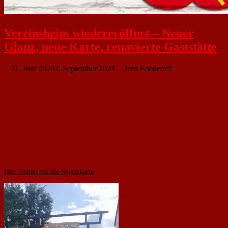
Vereinsheim wiedereröffnet – Neuer
Glanz, neue Karte, renovierte Gaststätte
11. Juni 2024
3. September 2024
Jens Friederich
Lange musste gewartet werden, doch nun ist es endlich soweit. Das
Vereinsheim unter der Leitung von Huan Ngyuen hat wieder geöffnet. Nach
umfangreicher Renovierung erstrahlt das Vereinsheim nun in einem
komplett neuen Outfit und nimmt Sie mit auf eine Reise in die
vietnamesische und japanische Küche.
Das Team von Huan Ngyuen freut sich auf Ihren Besuch.
Die Öffnungszeiten sind wie folgt:
Mo.-Fr.: 11:00 – 15:00 | 17:00 – 23:00
Sa., So. & Feiertag: 12:00 – 23:00
Hier finden Sie die Speisekarte