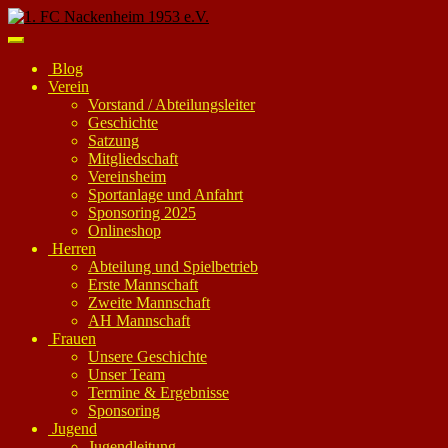
Skip
to
Toggle
main
navigation
Blog
content
Verein
Vorstand / Abteilungsleiter
Geschichte
Satzung
Mitgliedschaft
Vereinsheim
Sportanlage und Anfahrt
Sponsoring 2025
Onlineshop
Herren
Abteilung und Spielbetrieb
Erste Mannschaft
Zweite Mannschaft
AH Mannschaft
Frauen
Unsere Geschichte
Unser Team
Termine & Ergebnisse
Sponsoring
Jugend
Jugendleitung