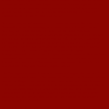
konnte erfolgreich geklärt werden. Den vakanten Posten, den der aktuelle
Trainer und sportliche Leiter Angelo Casa zum Sommer abgeben möchte,
wurde aber nicht irgendwie besetzt, sondern wird zukünftig von einem
großen Namen besetzt. Das die absolute Wunschlösung am Ende auch
zugesagt hat ist für den FC eine tolle Sache!
Norman Loos, aktuell spielender Co-Trainer bei unseren Nachbarn aus
Bodenheim in der Verbandsliga, wird unser Team in Zukunft coachen.
Norman, wir freuen uns sehr auf dich! Das mit dieser Personalie
gleichzeitig Ambitionen geweckt werden ist verständlich. Jedoch möchten
wir Norman die Möglichkeit geben erstmal Fuß im aktiven Trainergeschäft
zu fassen und die Mannschaften mit neuem Schwung von Grund auf neu
aufzubauen. Das Norman dabei alles mitbringt was wir gesucht haben,
wissen wir zu gut. Bereits erfolgreich coachte er die Jugend-
Spielgemeinschaft in der B- und A-Jugend und seit Jahren ist Norman fester
Bestandteil des Trainer-Teams in Bodenheim. Dabei möchten wir auch in
Zukunft nach wie vor auf Nackenheimer Jungs setzen, die natürlich auch
von externen, hungrigen Spielern, ergänzt werden.
Die Planungen zur neuen Runde sind bereits voll angelaufen und wir freuen
uns auf ein neues Kapitel im Nackenheimer Fussball. Der Vorstand möchte
hierbei mit Angelo Casa als sportlicher Leiter weiter am Gesamtkonzept
Fussball arbeiten. Dazu zählt es auch die hervorragende Arbeit von Martin
Imruck als Jugendleiter noch weiter auszubauen und die kommenden
Jugendspieler voll in die aktiven Kader zu integrieren. Es bleibt weiter
spannend und wir werden alles dafür tun, den Fussball in Nackenheim
zukunftstauglich aufzustellen.
Jetzt gilt es für die aktiven Mannschaften eine gute Vorbereitung hinzulegen