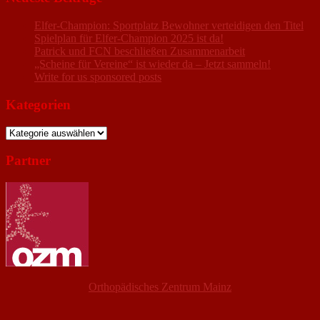
Elfer-Champion: Sportplatz Bewohner verteidigen den Titel
Spielplan für Elfer-Champion 2025 ist da!
Patrick und FCN beschließen Zusammenarbeit
„Scheine für Vereine“ ist wieder da – Jetzt sammeln!
Write for us sponsored posts
Kategorien
Kategorien
Partner
Orthopädisches Zentrum Mainz