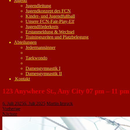
Jugend
Jugendleitung
Jugendkonzept des FCN
Kinder- und Jugendfußball
Unsere FCN-Fair-Play-Elf
Jugendförderkreis
Erstanmeldung & Wechsel
Trainingszeiten und Platzbelegung
Abteilungen
Jedermannänner
Taekwondo
Damengymnastik I
Damengymnastik II
Kontakt
123 Anywhere St., Any City 07 pm – 11 pm
6. Juli 2025
6. Juli 2025
Martin Imruck
Vorherige
Nächste