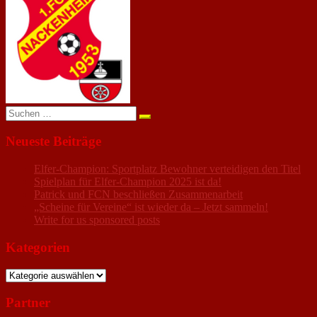
anzeigen
Suchen
nach:
Neueste Beiträge
Elfer-Champion: Sportplatz Bewohner verteidigen den Titel
Spielplan für Elfer-Champion 2025 ist da!
Patrick und FCN beschließen Zusammenarbeit
„Scheine für Vereine“ ist wieder da – Jetzt sammeln!
Write for us sponsored posts
Kategorien
Kategorien
Partner