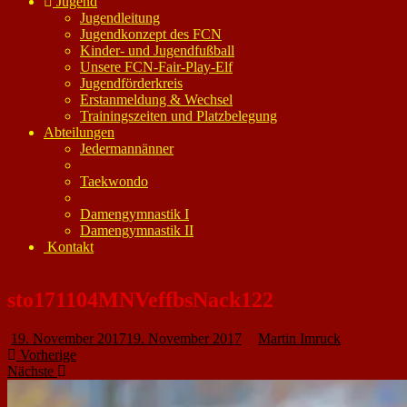
Jugend
Jugendleitung
Jugendkonzept des FCN
Kinder- und Jugendfußball
Unsere FCN-Fair-Play-Elf
Jugendförderkreis
Erstanmeldung & Wechsel
Trainingszeiten und Platzbelegung
Abteilungen
Jedermannänner
Taekwondo
Damengymnastik I
Damengymnastik II
Kontakt
sto171104MNVeffbsNack122
19. November 2017
19. November 2017
Martin Imruck
Vorherige
Nächste