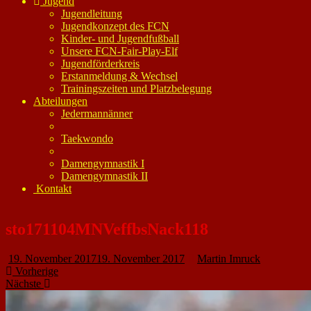
Jugend
Jugendleitung
Jugendkonzept des FCN
Kinder- und Jugendfußball
Unsere FCN-Fair-Play-Elf
Jugendförderkreis
Erstanmeldung & Wechsel
Trainingszeiten und Platzbelegung
Abteilungen
Jedermannänner
Taekwondo
Damengymnastik I
Damengymnastik II
Kontakt
sto171104MNVeffbsNack118
19. November 2017
19. November 2017
Martin Imruck
Vorherige
Nächste